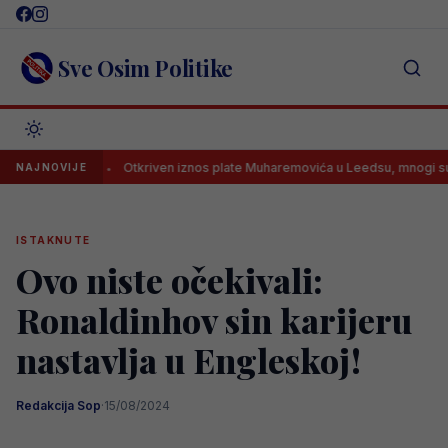
Skip
to
content
Sve Osim Politike
ge
Otkriven iznos plate Muharemovića u Leedsu, mnogi su ostali za
NAJNOVIJE
ISTAKNUTE
Ovo niste očekivali:
Ronaldinhov sin karijeru
nastavlja u Engleskoj!
Redakcija Sop
·
15/08/2024