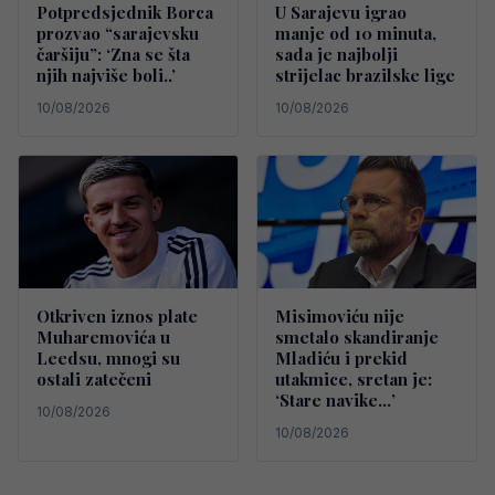
Potpredsjednik Borca
U Sarajevu igrao
prozvao “sarajevsku
manje od 10 minuta,
čaršiju”: ‘Zna se šta
sada je najbolji
njih najviše boli..’
strijelac brazilske lige
10/08/2026
10/08/2026
Otkriven iznos plate
Misimoviću nije
Muharemovića u
smetalo skandiranje
Leedsu, mnogi su
Mladiću i prekid
ostali zatečeni
utakmice, sretan je:
‘Stare navike…’
10/08/2026
10/08/2026