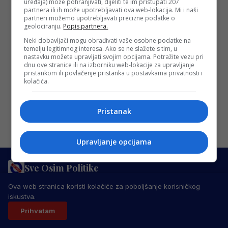
Bitcoin
uređaja) može pohranjivati, dijeliti te im pristupati 207
partnera ili ih može upotrebljavati ova web-lokacija. Mi i naši
Lorem ipsum dolor sit amet, consectetur
partneri možemo upotrebljavati precizne podatke o
geolociranju.
Popis partnera.
adipiscing elit. Nam laoreet, nunc et
Neki dobavljači mogu obrađivati vaše osobne podatke na
accumsan cursus, neque eros sodales
temelju legitimnog interesa. Ako se ne slažete s tim, u
lectus, in fermentum…
nastavku možete upravljati svojim opcijama. Potražite vezu pri
dnu ove stranice ili na izborniku web-lokacije za upravljanje
Redakcija Sop
·
31/01/2018
pristankom ili povlačenje pristanka u postavkama privatnosti i
kolačića.
Pristanak
Upravljanje opcijama
Sve Osim Politike
PRAVILA PRIVATNOSTI
MARKETING
USLOVI KORIŠTENJA
Ova web stranica koristi kolačiće za poboljšanje korisničkog
IMPRESSUM
KONTAKT
iskustva.
© 2026 Sve Osim Politike. Sva prava zadržana.
Prihvatam