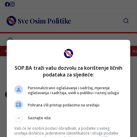
Skip
to
content
Sve Osim Politike
Velež doveo napadača kojeg su poredili sa Džekom
Rodr
NAJNOVIJE
SOP.BA traži vašu dozvolu za korištenje ličnih
podataka za sljedeće:
Personalizirano oglašavanje i sadržaj, mjerenje
Crypto
oglašavanja i sadržaja, uvidi u publiku i razvoj usluga
Pohrana i/ili pristup podacima na uređaju
Saznajte više
Vaši će se osobni podaci obrađivati, a podatke s vašeg
New Cryptocurrency That Will Kill Of
uređaja (kolačiće, jedinstvene identifikatore i druge podatke