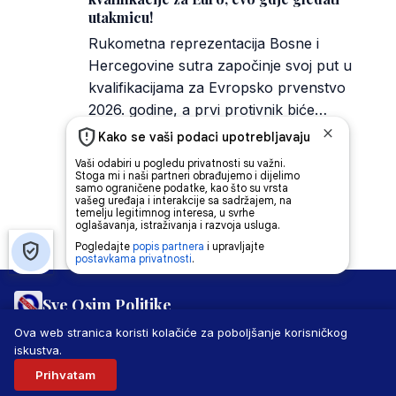
utakmicu!
Rukometna reprezentacija Bosne i
Hercegovine sutra započinje svoj put u
kvalifikacijama za Evropsko prvenstvo
2026. godine, a prvi protivnik biće…
Redakcija Sop
·
05/11/2024
Sve Osim Politike
PRAVILA PRIVATNOSTI
MARKETING
USLOVI KORIŠTENJA
Ova web stranica koristi kolačiće za poboljšanje korisničkog
IMPRESSUM
KONTAKT
iskustva.
© 2026 Sve Osim Politike. Sva prava zadržana.
Prihvatam