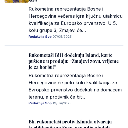
sve!
Rukometna reprezentacija Bosne i
Hercegovine večeras igra ključnu utakmicu
kvalifikacija za Europsko prvenstvo. U 5.
kolu grupe 3, Zmajevi će…
Redakcija Sop
·
07/05/2025
Rukometaši BiH dočekuju Island, karte
puštene u prodaju: “Zmajevi zovu, vrijeme
je za borbu!”
Rukometna reprezentacija Bosne i
Hercegovine će peto kolo kvalifikacija za
Evropsko prvenstvo dočekati na domaćem
terenu, a protivnik će biti…
Redakcija Sop
·
19/04/2025
Bh. rukometaši protiv Islanda otvaraju
kvalifikacije za Euro, evo gdje gledati