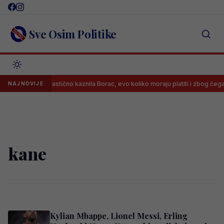
Skip
to
content
Sve Osim Politike
UEFA drastično kaznila Borac, evo koliko moraju platiti i zbog čega
NAJNOVIJE
kane
Kylian Mbappe, Lionel Messi, Erling