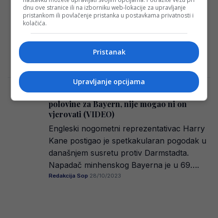
Kanea?
dnu ove stranice ili na izborniku web-lokacije za upravljanje
Bayern München ne može bez Harryja
pristankom ili povlačenje pristanka u postavkama privatnosti i
kolačića.
Kanea, ali Englez ne može igrati svaku
utakmicu i zato mu je potrebna
adekvatna…
Pristanak
Redakcija Sop
·
12/12/2024
Upravljanje opcijama
Nevjerovatni Kane postigao gol sa svoje
polovine za Bayern, nije mogao ni on
vjerovati (VIDEO)
Engleski nogometni reprezentativac Harry
Kane postigao je spetkakularan pogodak u
današnjem susretu protiv Darmstadta.
Napadač minhenskog Bayerna je u 69….
Redakcija Sop
·
28/10/2023