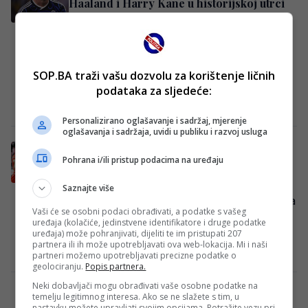
Haaland i Harry Kane u historijskoj utrci
za zlatnu kopačku
Borba za Zlatnu kopačku na Svjetskom
prvenstvu 2026. godine ulazi u samu
završnicu i smatra se jednom od
SOP.BA traži vašu dozvolu za korištenje ličnih
najneizvjesnijih u…
podataka za sljedeće:
Redakcija
·
10/07/2026
Personalizirano oglašavanje i sadržaj, mjerenje
oglašavanja i sadržaja, uvidi u publiku i razvoj usluga
Bayernov dvojac skida Edina Džeku sa
Pohrana i/ili pristup podacima na uređaju
trona?
Kapiten Edin Džeko i njegov nekadašnji
Saznajte više
saigrač iz VfL Wolfsburg, Grafite, godinama
Vaši će se osobni podaci obrađivati, a podatke s vašeg
su važili za jedan od najopasnijih
uređaja (kolačiće, jedinstvene identifikatore i druge podatke
uređaja) može pohranjivati, dijeliti te im pristupati 207
napadačkih tandema…
partnera ili ih može upotrebljavati ova web-lokacija. Mi i naši
Kenan Hećimović
·
24/04/2026
partneri možemo upotrebljavati precizne podatke o
geolociranju.
Popis partnera.
Neki dobavljači mogu obrađivati vaše osobne podatke na
Bayern pronašao idealnu zamjenu za
temelju legitimnog interesa. Ako se ne slažete s tim, u
nastavku možete upravljati svojim opcijama. Potražite vezu pri