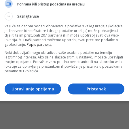
 će još Saudijci vremena plaćati otpuštenog Mancinija
Pohrana i/ili pristup podacima na uređaju
natijih svjetskih trenera, jučer je službeno dobio otkaz ka
Saznajte više
Vaši će se osobni podaci obrađivati, a podatke s vašeg uređaja (kolačiće,
jedinstvene identifikatore i druge podatke uređaja) može pohranjivati,
dijeliti te im pristupati 207 partnera ili ih može upotrebljavati ova web-
lokacija. Mi i naši partneri možemo upotrebljavati precizne podatke o
geolociranju.
Popis partnera.
Neki dobavljači mogu obrađivati vaše osobne podatke na temelju
legitimnog interesa. Ako se ne slažete s tim, u nastavku možete upravljati
svojim opcijama. Potražite vezu pri dnu ove stranice ili na izborniku web-
lokacije za upravljanje pristankom ili povlačenje pristanka u postavkama
privatnosti i kolačića.
OSTI
MARKETING
USLOVI KORIŠTENJA
IMPRESSUM
KONTAKT
©
Upravljanje opcijama
Pristanak