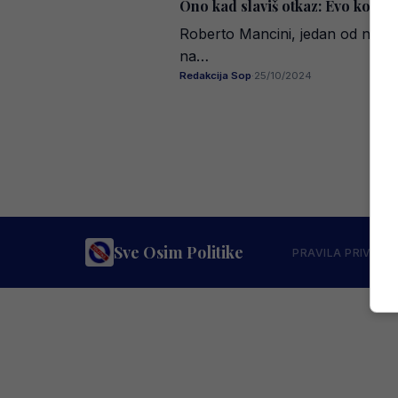
Ono kad slaviš otkaz: Evo koliko
Roberto Mancini, jedan od najpoz
na…
Redakcija Sop
·
25/10/2024
Sve Osim Politike
PRAVILA PRIVATN