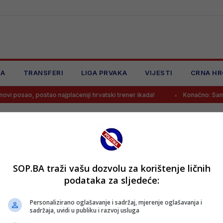
JA
TRANSFERI
LIGA PRVAKA
VIJESTI
CRNA HR
vi posao, postao najplaćeniji hrvatski trener ikada!
Konačno: Samed
SOP.BA traži vašu dozvolu za korištenje ličnih
podataka za sljedeće:
Personalizirano oglašavanje i sadržaj, mjerenje oglašavanja i
sadržaja, uvidi u publiku i razvoj usluga