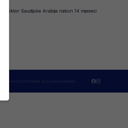
o selektor Saudijske Arabije nakon 14 mjeseci
 2026 Sve Osim Politike. Sva prava zadržana.