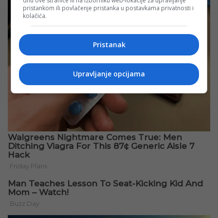
dnu ove stranice ili na izborniku web-lokacije za upravljanje
pristankom ili povlačenje pristanka u postavkama privatnosti i
kolačića.
Pristanak
Upravljanje opcijama