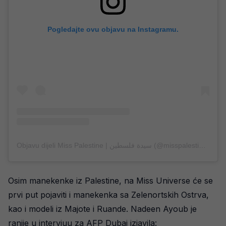
Pogledajte ovu objavu na Instagramu.
Objavu dijeli Miss Palestine | سيدة فلسطين (@misspalestine_org)
Osim manekenke iz Palestine, na Miss Universe će se
prvi put pojaviti i manekenka sa Zelenortskih Ostrva,
kao i modeli iz Majote i Ruande. Nadeen Ayoub je
ranije u intervjuu za AFP Dubai izjavila: