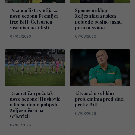
Poznata lista sudija za
Španac na klupi
novu sezonu Premijer
Željezničara nakon
lige BiH: Četvorica
pobjede poslao jasnu
više nisu na A listi
poruku svima
07/08/2026
07/08/2026
Dramatičan početak
Litvanci u velikim
nove sezone! Husković
problemima pred duel
u finišu donio pobjedu
protiv BiH
Željezničaru na
07/08/2026
Grbavici!
07/08/2026