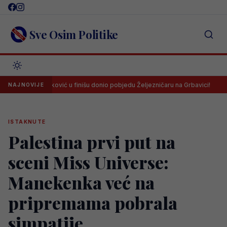
Skip
to
content
Sve Osim Politike
 Husković u finišu donio pobjedu Željezničaru na Grbavici!
Litvan
NAJNOVIJE
ISTAKNUTE
Palestina prvi put na
sceni Miss Universe:
Manekenka već na
pripremama pobrala
simpatije