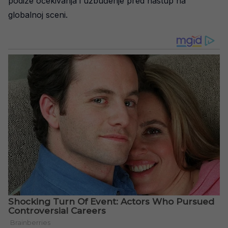
podiže očekivanja i uzbuđenje pred nastup na
globalnoj sceni.