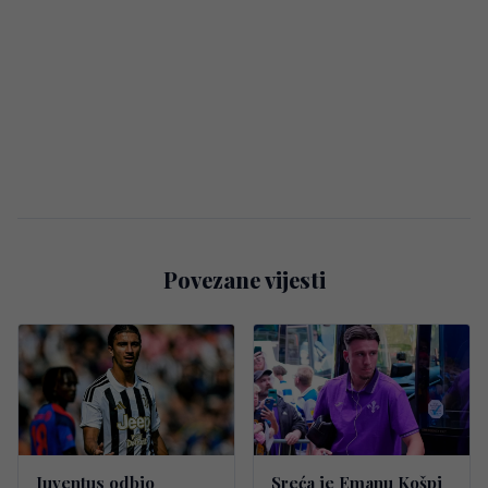
Povezane vijesti
Juventus odbio
Sreća je Emanu Košpi