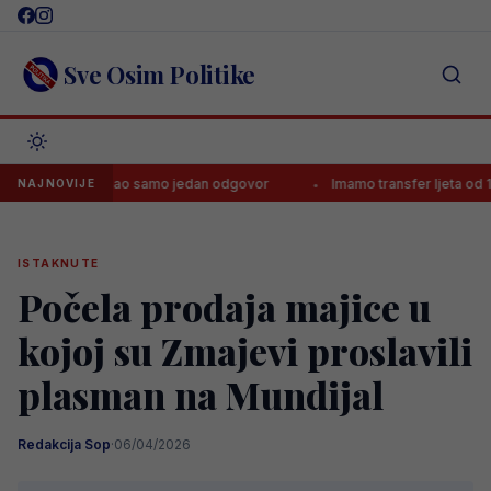
Skip
to
content
Sve Osim Politike
ći Zmaj imao samo jedan odgovor
Imamo transfer ljeta od 140.000.
NAJNOVIJE
ISTAKNUTE
Počela prodaja majice u
kojoj su Zmajevi proslavili
plasman na Mundijal
Redakcija Sop
·
06/04/2026