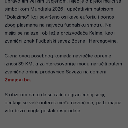
upravo tim velikim uspjehom. Riječ je o bijeloj majici sa
simbolikom Mundijala 2026 i upečatljivim natpisom
“Dolazimo”, koji savršeno oslikava euforiju i ponos
zbog plasmana na najveću fudbalsku smotru. Na
majici se nalaze i obilježja proizvođača Kelme, kao i
zvanični znak Fudbalski savez Bosne i Hercegovine.
Cijena ovog posebnog komada navijačke opreme
iznosi 39 KM, a zainteresovani je mogu naručiti putem
zvanične online prodavnice Saveza na domeni
Zmajevi.ba.
S obzirom na to da se radi o ograničenoj seriji,
očekuje se veliki interes među navijačima, pa bi majica
vrlo brzo mogla postati rasprodata.