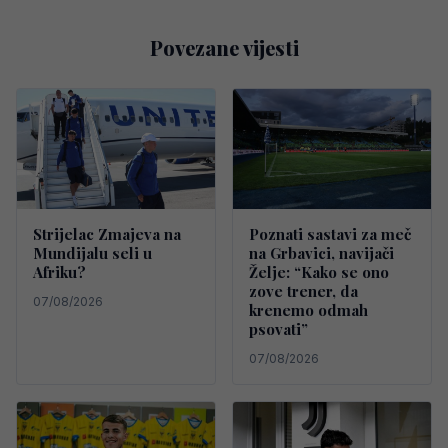
Povezane vijesti
Strijelac Zmajeva na
Poznati sastavi za meč
Mundijalu seli u
na Grbavici, navijači
Afriku?
Želje: “Kako se ono
zove trener, da
07/08/2026
krenemo odmah
psovati”
07/08/2026