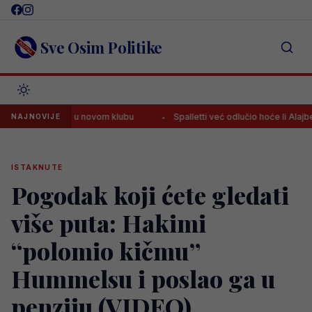
Skip
to
content
Sve Osim Politike
stavljen u novom klubu
Spalletti već odlučio hoće li Alajbegović su
NAJNOVIJE
ISTAKNUTE
Pogodak koji ćete gledati
više puta: Hakimi
“polomio kičmu”
Hummelsu i poslao ga u
penziju (VIDEO)