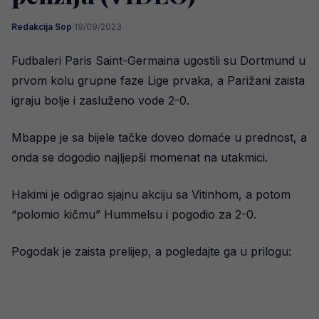
Redakcija Sop
·
19/09/2023
Fudbaleri Paris Saint-Germaina ugostili su Dortmund u
prvom kolu grupne faze Lige prvaka, a Parižani zaista
igraju bolje i zasluženo vode 2-0.
Mbappe je sa bijele tačke doveo domaće u prednost, a
onda se dogodio najljepši momenat na utakmici.
Hakimi je odigrao sjajnu akciju sa Vitinhom, a potom
“polomio kičmu” Hummelsu i pogodio za 2-0.
Pogodak je zaista prelijep, a pogledajte ga u prilogu: