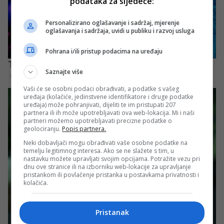
podataka za sljedeće:
Personalizirano oglašavanje i sadržaj, mjerenje
oglašavanja i sadržaja, uvidi u publiku i razvoj usluga
Pohrana i/ili pristup podacima na uređaju
Saznajte više
Vaši će se osobni podaci obrađivati, a podatke s vašeg
uređaja (kolačiće, jedinstvene identifikatore i druge podatke
uređaja) može pohranjivati, dijeliti te im pristupati 207
partnera ili ih može upotrebljavati ova web-lokacija. Mi i naši
partneri možemo upotrebljavati precizne podatke o
geolociranju.
Popis partnera.
Neki dobavljači mogu obrađivati vaše osobne podatke na
temelju legitimnog interesa. Ako se ne slažete s tim, u
nastavku možete upravljati svojim opcijama. Potražite vezu pri
dnu ove stranice ili na izborniku web-lokacije za upravljanje
pristankom ili povlačenje pristanka u postavkama privatnosti i
kolačića.
Pristanak