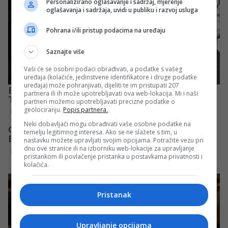
Personalizirano oglašavanje i sadržaj, mjerenje
oglašavanja i sadržaja, uvidi u publiku i razvoj usluga
Pohrana i/ili pristup podacima na uređaju
Saznajte više
Vaši će se osobni podaci obrađivati, a podatke s vašeg
uređaja (kolačiće, jedinstvene identifikatore i druge podatke
uređaja) može pohranjivati, dijeliti te im pristupati 207
partnera ili ih može upotrebljavati ova web-lokacija. Mi i naši
partneri možemo upotrebljavati precizne podatke o
geolociranju.
Popis partnera.
Neki dobavljači mogu obrađivati vaše osobne podatke na
temelju legitimnog interesa. Ako se ne slažete s tim, u
nastavku možete upravljati svojim opcijama. Potražite vezu pri
dnu ove stranice ili na izborniku web-lokacije za upravljanje
pristankom ili povlačenje pristanka u postavkama privatnosti i
kolačića.
Pristanak
Upravljanje opcijama