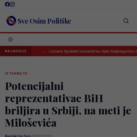
Skip
to
content
Sve Osim Politike
ravi test!
Luciano Spalletti komentirao debi Alajbegovića za Juve
NAJNOVIJE
ISTAKNUTE
Potencijalni
reprezentativac BiH
briljira u Srbiji, na meti je
Miloševića
Redakcija Sop
·
20/10/2023