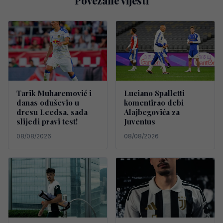
Povezane vijesti
Tarik Muharemović i
Luciano Spalletti
danas oduševio u
komentirao debi
dresu Leedsa, sada
Alajbegovića za
slijedi pravi test!
Juventus
08/08/2026
08/08/2026