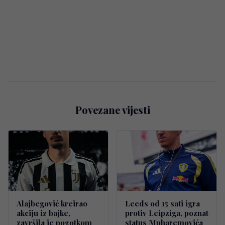
Povezane vijesti
Alajbegović kreirao
Leeds od 15 sati igra
akciju iz bajke,
protiv Leipziga, poznat
završila je pogotkom
status Muharemovića