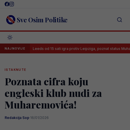
Skip
to
content
Sve Osim Politike
Leeds od 15 sati igra protiv Leipziga, poznat status Muharemović
NAJNOVIJE
ISTAKNUTE
Poznata cifra koju
engleski klub nudi za
Muharemovića!
Redakcija Sop
·
16/01/2026