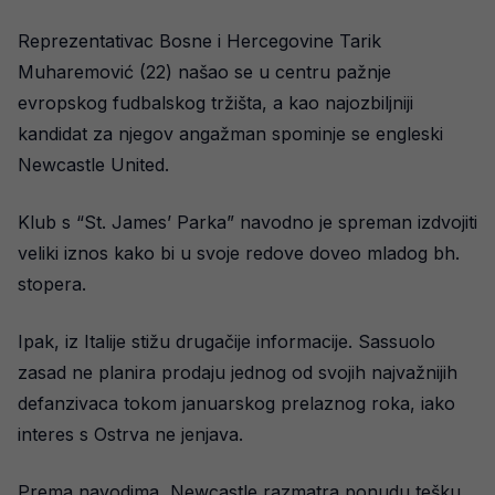
Reprezentativac Bosne i Hercegovine Tarik
Muharemović (22) našao se u centru pažnje
evropskog fudbalskog tržišta, a kao najozbiljniji
kandidat za njegov angažman spominje se engleski
Newcastle United.
Klub s “St. James’ Parka” navodno je spreman izdvojiti
veliki iznos kako bi u svoje redove doveo mladog bh.
stopera.
Ipak, iz Italije stižu drugačije informacije. Sassuolo
zasad ne planira prodaju jednog od svojih najvažnijih
defanzivaca tokom januarskog prelaznog roka, iako
interes s Ostrva ne jenjava.
Prema navodima, Newcastle razmatra ponudu tešku