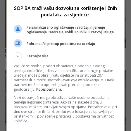
SOP.BA traži vašu dozvolu za korištenje ličnih
podataka za sljedeće:
Personalizirano oglašavanje i sadržaj, mjerenje
oglašavanja i sadržaja, uvidi u publiku i razvoj usluga
Pohrana i/ili pristup podacima na uređaju
Saznajte više
Vaši će se osobni podaci obrađivati, a podatke s vašeg
uređaja (kolačiće, jedinstvene identifikatore i druge podatke
uređaja) može pohranjivati, dijeliti te im pristupati 207
partnera ili ih može upotrebljavati ova web-lokacija. Mi i naši
partneri možemo upotrebljavati precizne podatke o
geolociranju.
Popis partnera.
Neki dobavljači mogu obrađivati vaše osobne podatke na
temelju legitimnog interesa. Ako se ne slažete s tim, u
nastavku možete upravljati svojim opcijama. Potražite vezu pri
dnu ove stranice ili na izborniku web-lokacije za upravljanje
pristankom ili povlačenje pristanka u postavkama privatnosti i
kolačića.