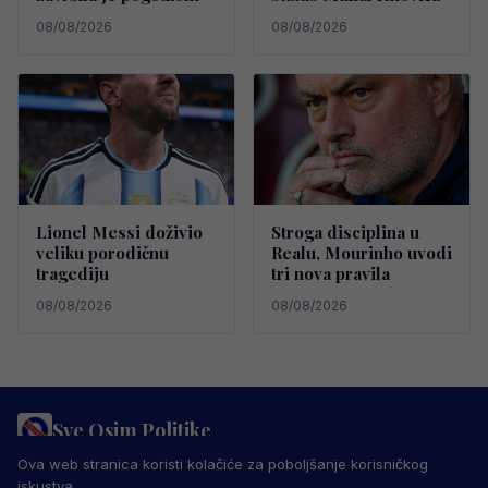
08/08/2026
08/08/2026
Lionel Messi doživio
Stroga disciplina u
veliku porodičnu
Realu, Mourinho uvodi
tragediju
tri nova pravila
08/08/2026
08/08/2026
Sve Osim Politike
PRAVILA PRIVATNOSTI
MARKETING
USLOVI KORIŠTENJA
Ova web stranica koristi kolačiće za poboljšanje korisničkog
IMPRESSUM
KONTAKT
iskustva.