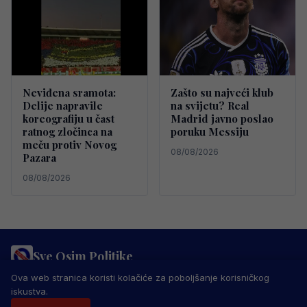
Neviđena sramota:
Zašto su najveći klub
Delije napravile
na svijetu? Real
koreografiju u čast
Madrid javno poslao
ratnog zločinca na
poruku Messiju
meču protiv Novog
08/08/2026
Pazara
08/08/2026
Sve Osim Politike
PRAVILA PRIVATNOSTI
MARKETING
USLOVI KORIŠTENJA
Ova web stranica koristi kolačiće za poboljšanje korisničkog
IMPRESSUM
KONTAKT
iskustva.
© 2026 Sve Osim Politike. Sva prava zadržana.