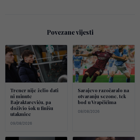
Povezane vijesti
Trener nije želio dati
Sarajevo razočaralo na
ni minute
otvaranju sezone, tek
Bajraktareviću, pa
bod u Vrapčićima
doživio šok u finišu
08/08/2026
utakmice
09/08/2026