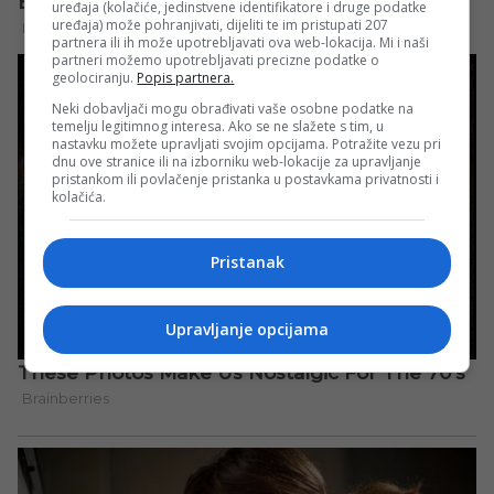
uređaja (kolačiće, jedinstvene identifikatore i druge podatke
uređaja) može pohranjivati, dijeliti te im pristupati 207
partnera ili ih može upotrebljavati ova web-lokacija. Mi i naši
partneri možemo upotrebljavati precizne podatke o
geolociranju.
Popis partnera.
Neki dobavljači mogu obrađivati vaše osobne podatke na
temelju legitimnog interesa. Ako se ne slažete s tim, u
nastavku možete upravljati svojim opcijama. Potražite vezu pri
dnu ove stranice ili na izborniku web-lokacije za upravljanje
pristankom ili povlačenje pristanka u postavkama privatnosti i
kolačića.
Pristanak
Upravljanje opcijama