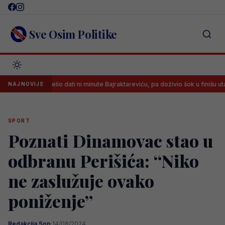
Skip
to
content
Sve Osim Politike
 nije želio dati ni minute Bajraktareviću, pa doživio šok u finišu utakmice
NAJNOVIJE
SPORT
Poznati Dinamovac stao u
odbranu Perišića: “Niko
ne zaslužuje ovako
poniženje”
Redakcija Sop
·
14/08/2024