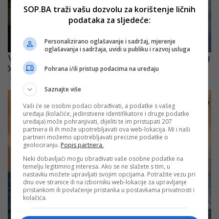
SOP.BA traži vašu dozvolu za korištenje ličnih
podataka za sljedeće:
Personalizirano oglašavanje i sadržaj, mjerenje
oglašavanja i sadržaja, uvidi u publiku i razvoj usluga
Pohrana i/ili pristup podacima na uređaju
Saznajte više
Vaši će se osobni podaci obrađivati, a podatke s vašeg
uređaja (kolačiće, jedinstvene identifikatore i druge podatke
uređaja) može pohranjivati, dijeliti te im pristupati 207
partnera ili ih može upotrebljavati ova web-lokacija. Mi i naši
partneri možemo upotrebljavati precizne podatke o
geolociranju.
Popis partnera.
Neki dobavljači mogu obrađivati vaše osobne podatke na
temelju legitimnog interesa. Ako se ne slažete s tim, u
nastavku možete upravljati svojim opcijama. Potražite vezu pri
dnu ove stranice ili na izborniku web-lokacije za upravljanje
pristankom ili povlačenje pristanka u postavkama privatnosti i
kolačića.