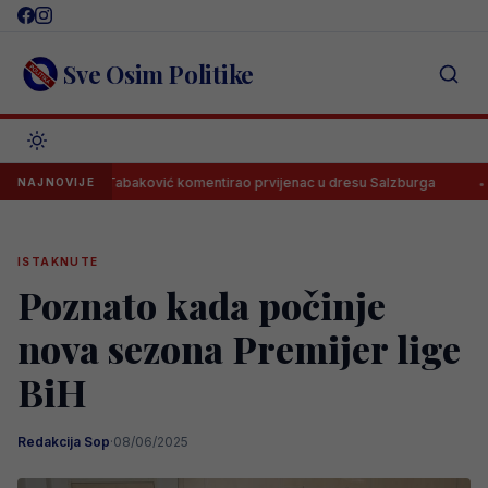
Skip
to
content
Sve Osim Politike
Tabaković komentirao prvijenac u dresu Salzburga
Mladi bh
NAJNOVIJE
ISTAKNUTE
Poznato kada počinje
nova sezona Premijer lige
BiH
Redakcija Sop
·
08/06/2025