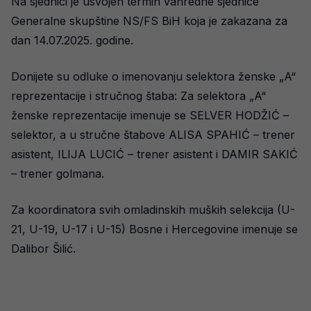
Na sjednici je usvojen termin vanredne sjednice
Generalne skupštine NS/FS BiH koja je zakazana za
dan 14.07.2025. godine.
Donijete su odluke o imenovanju selektora ženske „A“
reprezentacije i stručnog štaba: Za selektora „A“
ženske reprezentacije imenuje se SELVER HODŽIĆ –
selektor, a u stručne štabove ALISA SPAHIĆ – trener
asistent, ILIJA LUCIĆ – trener asistent i DAMIR SAKIĆ
– trener golmana.
Za koordinatora svih omladinskih muških selekcija (U-
21, U-19, U-17 i U-15) Bosne i Hercegovine imenuje se
Dalibor Šilić.