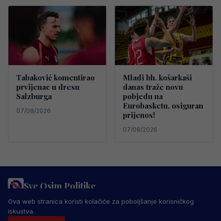
Tabaković komentirao
Mladi bh. košarkaši
prvijenac u dresu
danas traže novu
Salzburga
pobjedu na
Eurobasketu, osiguran
07/08/2026
prijenos!
07/08/2026
Sve Osim Politike
PRAVILA PRIVATNOSTI
MARKETING
USLOVI KORIŠTENJA
Ova web stranica koristi kolačiće za poboljšanje korisničkog
IMPRESSUM
KONTAKT
iskustva.
© 2026 Sve Osim Politike. Sva prava zadržana.