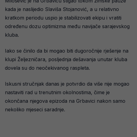
Milošević je na Grbavicu stigao tokom zimske pauze
kada je naslijedio Slaviša Stojanović, a u relativno
kratkom periodu uspio je stabilizovati ekipu i vratiti
određenu dozu optimizma među navijače sarajevskog
kluba.
Iako se činilo da bi mogao biti dugoročnije rješenje na
klupi Željezničara, posljednja dešavanja unutar kluba
dovela su do neočekivanog raspleta.
Iskusni stručnjak danas je potvrdio da više nije mogao
nastaviti rad u trenutnim okolnostima, čime je
okončana njegova epizoda na Grbavici nakon samo
nekoliko mjeseci saradnje.