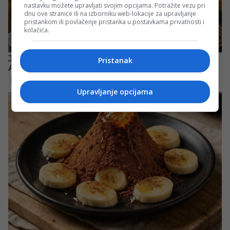
nastavku možete upravljati svojim opcijama. Potražite vezu pri
dnu ove stranice ili na izborniku web-lokacije za upravljanje
pristankom ili povlačenje pristanka u postavkama privatnosti i
kolačića.
Pristanak
Upravljanje opcijama