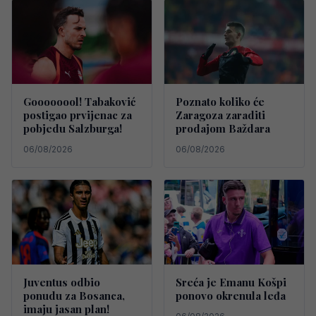
Goooooool! Tabaković
Poznato koliko će
postigao prvijenac za
Zaragoza zaraditi
pobjedu Salzburga!
prodajom Baždara
06/08/2026
06/08/2026
Juventus odbio
Sreća je Emanu Košpi
ponudu za Bosanca,
ponovo okrenula leđa
imaju jasan plan!