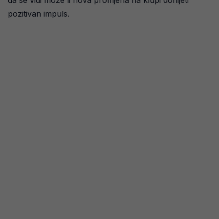
da se vidi može li nova promjena na klupi donijeti
pozitivan impuls.