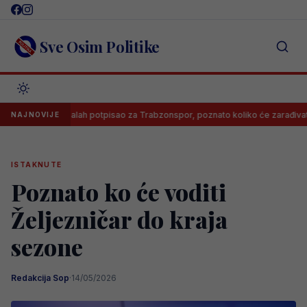
Skip
to
content
Sve Osim Politike
Salah potpisao za Trabzonspor, poznato koliko će zarađivati
NAJNOVIJE
ISTAKNUTE
Poznato ko će voditi
Željezničar do kraja
sezone
Redakcija Sop
·
14/05/2026