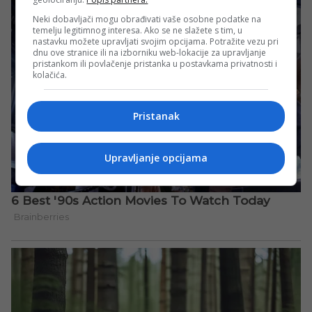
Neki dobavljači mogu obrađivati vaše osobne podatke na
temelju legitimnog interesa. Ako se ne slažete s tim, u
nastavku možete upravljati svojim opcijama. Potražite vezu pri
dnu ove stranice ili na izborniku web-lokacije za upravljanje
pristankom ili povlačenje pristanka u postavkama privatnosti i
kolačića.
Pristanak
Upravljanje opcijama