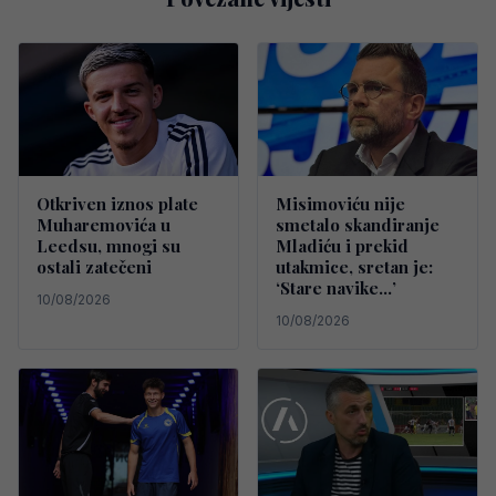
Otkriven iznos plate
Misimoviću nije
Muharemovića u
smetalo skandiranje
Leedsu, mnogi su
Mladiću i prekid
ostali zatečeni
utakmice, sretan je:
‘Stare navike…’
10/08/2026
10/08/2026