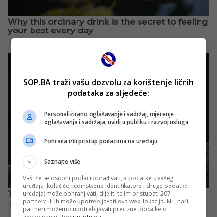
SOP.BA traži vašu dozvolu za korištenje ličnih
podataka za sljedeće:
Personalizirano oglašavanje i sadržaj, mjerenje
oglašavanja i sadržaja, uvidi u publiku i razvoj usluga
Pohrana i/ili pristup podacima na uređaju
Saznajte više
Vaši će se osobni podaci obrađivati, a podatke s vašeg
uređaja (kolačiće, jedinstvene identifikatore i druge podatke
uređaja) može pohranjivati, dijeliti te im pristupati 207
partnera ili ih može upotrebljavati ova web-lokacija. Mi i naši
partneri možemo upotrebljavati precizne podatke o
geolociranju.
Popis partnera.