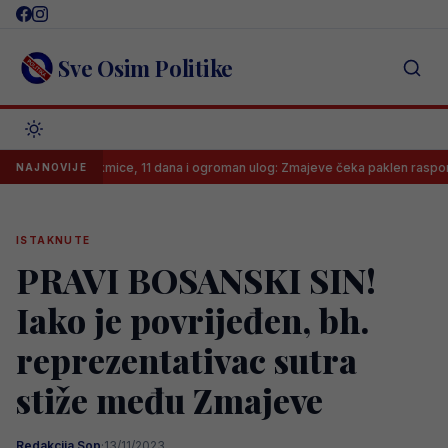
Skip
to
content
Sve Osim Politike
etiri utakmice, 11 dana i ogroman ulog: Zmajeve čeka paklen raspored
NAJNOVIJE
ISTAKNUTE
PRAVI BOSANSKI SIN!
Iako je povrijeđen, bh.
reprezentativac sutra
stiže među Zmajeve
Redakcija Sop
·
13/11/2023