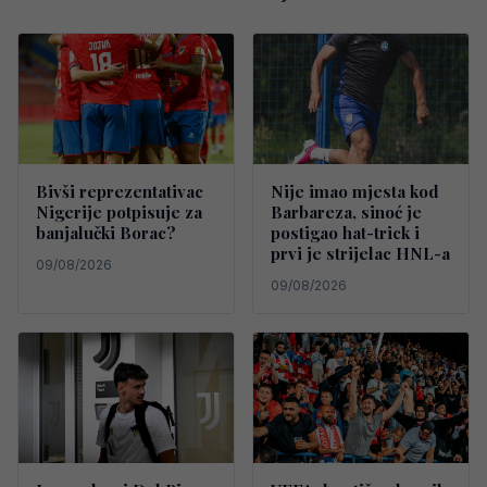
Bivši reprezentativac
Nije imao mjesta kod
Nigerije potpisuje za
Barbareza, sinoć je
banjalučki Borac?
postigao hat-trick i
prvi je strijelac HNL-a
09/08/2026
09/08/2026