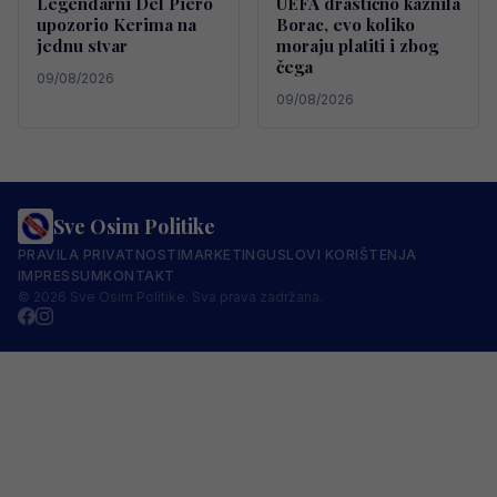
Legendarni Del Piero
UEFA drastično kaznila
upozorio Kerima na
Borac, evo koliko
jednu stvar
moraju platiti i zbog
čega
09/08/2026
09/08/2026
Sve Osim Politike
PRAVILA PRIVATNOSTI
MARKETING
USLOVI KORIŠTENJA
IMPRESSUM
KONTAKT
© 2026 Sve Osim Politike. Sva prava zadržana.