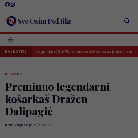
Skip
to
content
Sve Osim Politike
Legendarni Del Piero upozorio Kerima na jednu stvar
UEFA dra
NAJNOVIJE
ISTAKNUTE
Preminuo legendarni
košarkaš Dražen
Dalipagić
Redakcija Sop
·
25/01/2025