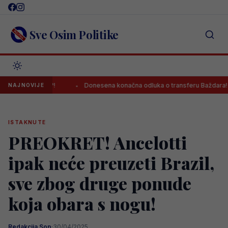
Skip
to
content
Sve Osim Politike
emiership?!
Donesena konačna odluka o transferu Baždara!
NAJNOVIJE
ISTAKNUTE
PREOKRET! Ancelotti
ipak neće preuzeti Brazil,
sve zbog druge ponude
koja obara s nogu!
Redakcija Sop
·
30/04/2025