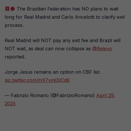
The Brazilian Federation has NO plans to wait
long for Real Madrid and Carlo Ancelotti to clarify exit
process.
Real Madrid will NOT pay any exit fee and Brazil will
NOT wait, as deal can now collapse as
@Relevo
reported.
Jorge Jesus remains an option on CBF list.
pic.twitter.com/HX7ym00CdK
— Fabrizio Romano (@FabrizioRomano)
April 29,
2025