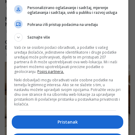
Personalizirano oglašavanje i sadržaj, mjerenje
oglašavanja i sadržaja, uvidi u publiku i razvoj usluga
Pohrana i/ili pristup podacima na uređaju
Saznajte više
Vaši će se osobni podaci obrađivati, a podatke s vašeg
uređaja (kolačiće, jedinstvene identifikatore i druge podatke
uređaja) može pohranjivati, dijeliti te im pristupati 207
partnera ili ih može upotrebljavati ova web-lokacija. Mi i naši
partneri možemo upotrebljavati precizne podatke o
geolociranju.
Popis partnera.
Neki dobavljači mogu obrađivati vaše osobne podatke na
temelju legitimnog interesa. Ako se ne slažete s tim, u
nastavku možete upravljati svojim opcijama. Potražite vezu pri
dnu ove stranice ili na izborniku web-lokacije za upravljanje
pristankom ili povlačenje pristanka u postavkama privatnosti i
kolačića.
Pristanak