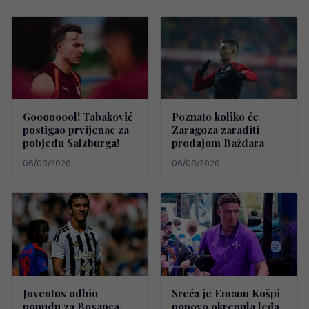
Goooooool! Tabaković
Poznato koliko će
postigao prvijenac za
Zaragoza zaraditi
pobjedu Salzburga!
prodajom Baždara
06/08/2026
06/08/2026
Juventus odbio
Sreća je Emanu Košpi
ponudu za Bosanca,
ponovo okrenula leđa