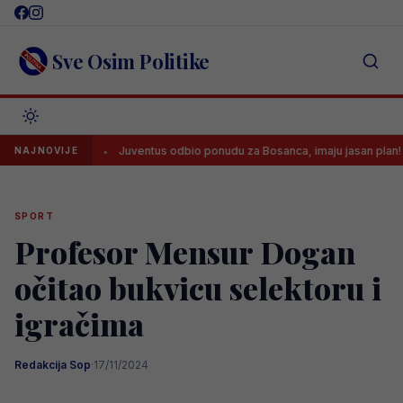
Skip
to
content
Sve Osim Politike
ždara
Juventus odbio ponudu za Bosanca, imaju jasan plan!
NAJNOVIJE
SPORT
Profesor Mensur Dogan
očitao bukvicu selektoru i
igračima
Redakcija Sop
·
17/11/2024