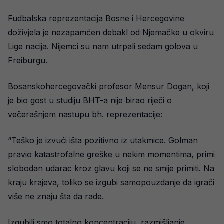
Fudbalska reprezentacija Bosne i Hercegovine
doživjela je nezapamćen debakl od Njemačke u okviru
Lige nacija. Nijemci su nam utrpali sedam golova u
Freiburgu.
Bosanskohercegovački profesor Mensur Dogan, koji
je bio gost u studiju BHT-a nije birao riječi o
večerašnjem nastupu bh. reprezentacije:
“Teško je izvući išta pozitivno iz utakmice. Golman
pravio katastrofalne greške u nekim momentima, primi
slobodan udarac kroz glavu koji se ne smije primiti. Na
kraju krajeva, toliko se izgubi samopouzdanje da igrači
više ne znaju šta da rade.
Izgubili smo totalno koncentraciju, razmišljanje.