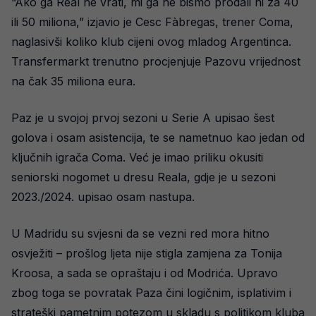
“Ako ga Real ne vrati, mi ga ne bismo prodali ni za 40
ili 50 miliona,” izjavio je Cesc Fàbregas, trener Coma,
naglasivši koliko klub cijeni ovog mladog Argentinca.
Transfermarkt trenutno procjenjuje Pazovu vrijednost
na čak 35 miliona eura.
Paz je u svojoj prvoj sezoni u Serie A upisao šest
golova i osam asistencija, te se nametnuo kao jedan od
ključnih igrača Coma. Već je imao priliku okusiti
seniorski nogomet u dresu Reala, gdje je u sezoni
2023./2024. upisao osam nastupa.
U Madridu su svjesni da se vezni red mora hitno
osvježiti – prošlog ljeta nije stigla zamjena za Tonija
Kroosa, a sada se opraštaju i od Modrića. Upravo
zbog toga se povratak Paza čini logičnim, isplativim i
strateški pametnim potezom u skladu s politikom kluba