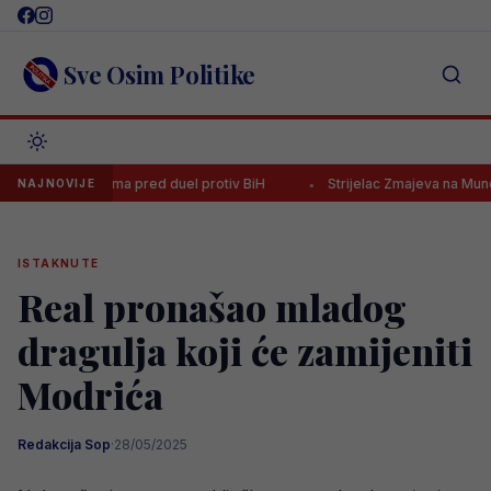
Skip
to
content
Sve Osim Politike
roblemima pred duel protiv BiH
Strijelac Zmajeva na Mundijalu seli u
NAJNOVIJE
ISTAKNUTE
Real pronašao mladog
dragulja koji će zamijeniti
Modrića
Redakcija Sop
·
28/05/2025