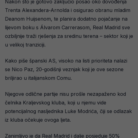
Nakon što je gotovo zaključio posao oko dovođenja
Trenta Alexandera-Arnolda i osigurao obranu mladim
Deanom Huijsenom, te planira dodatno pojačanje na
lijevom boku s Álvarom Carrerasom, Real Madrid sve
ozbiljnije traži rješenja za sredinu terena – sektor koji je
u velikoj tranziciji.
Kako piše španski AS, visoko na listi prioriteta nalazi
se Nico Paz, 20-godišnji veznjak koji je ove sezone
briljirao u italijanskom Comu.
Njegove odlične partije nisu prošle nezapaženo kod
čelnika Kraljevskog kluba, koji u njemu vide
potencijalnog nasljednika Luke Modrića, čiji se odlazak
iz kluba očekuje ovoga ljeta.
Zanimljivo je da Real Madrid i dalje posjeduje 50%