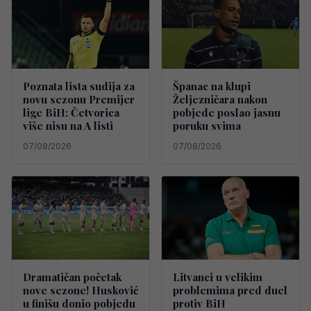
Poznata lista sudija za
Španac na klupi
novu sezonu Premijer
Željezničara nakon
lige BiH: Četvorica
pobjede poslao jasnu
više nisu na A listi
poruku svima
07/08/2026
07/08/2026
Dramatičan početak
Litvanci u velikim
nove sezone! Husković
problemima pred duel
u finišu donio pobjedu
protiv BiH