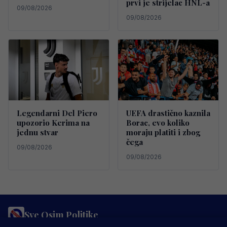
prvi je strijelac HNL-a
09/08/2026
09/08/2026
Legendarni Del Piero
UEFA drastično kaznila
upozorio Kerima na
Borac, evo koliko
jednu stvar
moraju platiti i zbog
čega
09/08/2026
09/08/2026
Sve Osim Politike