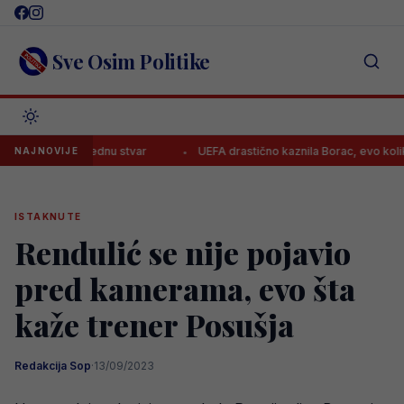
Skip
to
content
Sve Osim Politike
ma na jednu stvar
UEFA drastično kaznila Borac, evo koliko moraju p
NAJNOVIJE
ISTAKNUTE
Rendulić se nije pojavio
pred kamerama, evo šta
kaže trener Posušja
Redakcija Sop
·
13/09/2023