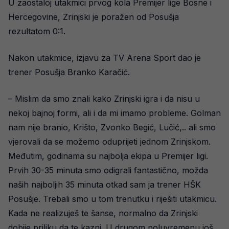
U zaostaloj utakmici prvog kola Premijer lige Bosne i
Hercegovine, Zrinjski je poražen od Posušja
rezultatom 0:1.
Nakon utakmice, izjavu za TV Arena Sport dao je
trener Posušja Branko Karačić.
– Mislim da smo znali kako Zrinjski igra i da nisu u
nekoj bajnoj formi, ali i da mi imamo probleme. Golman
nam nije branio, Krišto, Zvonko Begić, Lučić,.. ali smo
vjerovali da se možemo oduprijeti jednom Zrinjskom.
Međutim, godinama su najbolja ekipa u Premijer ligi.
Prvih 30-35 minuta smo odigrali fantastično, možda
naših najboljih 35 minuta otkad sam ja trener HŠK
Posušje. Trebali smo u tom trenutku i riješiti utakmicu.
Kada ne realizuješ te šanse, normalno da Zrinjski
dobije priliku da te kazni. U drugom poluvremenu još