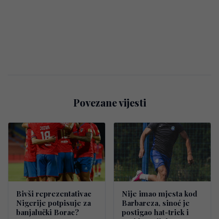
Povezane vijesti
Bivši reprezentativac
Nije imao mjesta kod
Nigerije potpisuje za
Barbareza, sinoć je
banjalučki Borac?
postigao hat-trick i