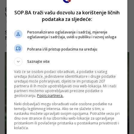
SOP.BA traži vašu dozvolu za korištenje ličnih
podataka za sljedeće:
Personalizirano oglašavanje i sadržaj, mjerenje
oglašavanja i sadržaja, uvidi u publiku i razvoj usluga
Pohrana i/ili pristup podacima na uređaju
Saznajte više
Vaši će se osobni podaci obrađivati, a podatke s vašeg
uređaja (kolačiće, jedinstvene identifikatore i druge podatke
uređaja) može pohranjivati, dijeliti te im pristupati 207
partnera ili ih može upotrebljavati ova web-lokacija. Mi i naši
partneri možemo upotrebljavati precizne podatke o
geolociranju.
Popis partnera.
Neki dobavljači mogu obrađivati vaše osobne podatke na
temelju legitimnog interesa. Ako se ne slažete s tim, u
nastavku možete upravljati svojim opcijama. Potražite vezu pri
dnu ove stranice ili na izborniku web-lokacije za upravljanje
pristankom ili povlačenje pristanka u postavkama privatnosti i
kolačića.