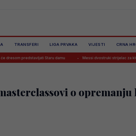
JA
TRANSFERI
LIGA PRVAKA
VIJESTI
CRNA HR
edstavljati Staru damu
Messi dvostruki strijelac za klub nakon Mund
masterclassovi o opremanju h