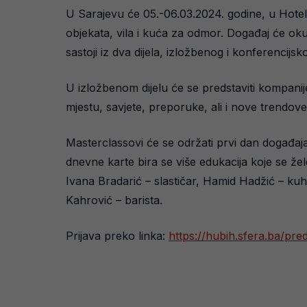
U Sarajevu će 05.-06.03.2024. godine, u Hotel 
objekata, vila i kuća za odmor. Događaj će okup
sastoji iz dva dijela, izložbenog i konferencijsk
U izložbenom dijelu će se predstaviti kompanij
mjestu, savjete, preporuke, ali i nove trendov
Masterclassovi će se održati prvi dan događa
dnevne karte bira se više edukacija koje se ž
Ivana Bradarić – slastičar, Hamid Hadžić – kuh
Kahrović – barista.
Prijava preko linka:
https://hubih.sfera.ba/pre