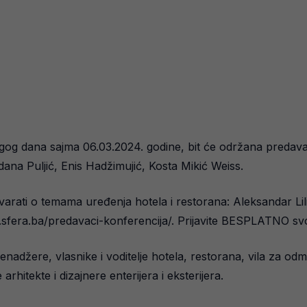
ugog dana sajma 06.03.2024. godine, bit će održana predavan
ana Puljić, Enis Hadžimujić, Kosta Mikić Weiss.
rati o temama uređenja hotela i restorana: Aleksandar Lili
.sfera.ba/predavaci-konferencija/. Prijavite BESPLATNO svoj
enadžere, vlasnike i voditelje hotela, restorana, vila za odm
rhitekte i dizajnere enterijera i eksterijera.