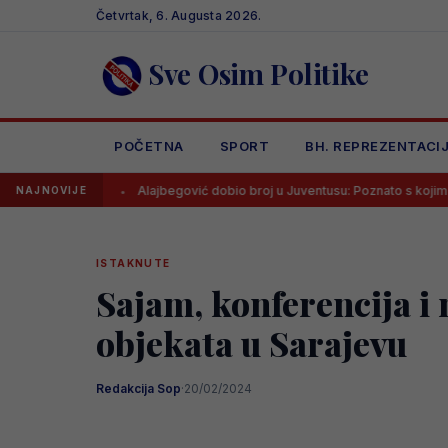
Skip
Četvrtak, 6. Augusta 2026.
to
content
Sve Osim Politike
POČETNA
SPORT
BH. REPREZENTACI
Alajbegović dobio broj u Juventusu: Poznato s kojim će dresom pr
NAJNOVIJE
ISTAKNUTE
Sajam, konferencija i 
objekata u Sarajevu
Redakcija Sop
·
20/02/2024