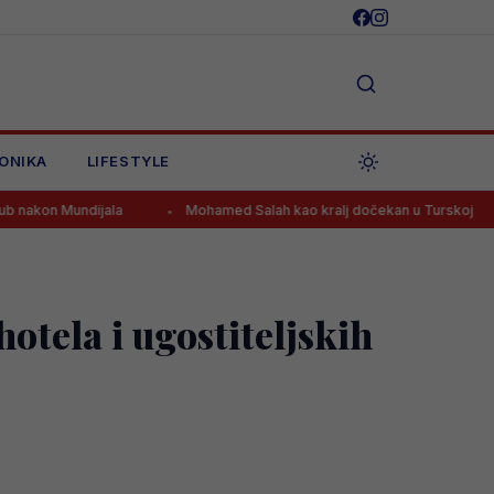
ONIKA
LIFESTYLE
ijala
Mohamed Salah kao kralj dočekan u Turskoj
Pjanić o
otela i ugostiteljskih