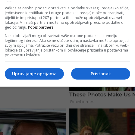
Vaši će se osobni podaci obrađivati, a podatke s vašeg uređaja (kolačiće,
jedinstvene identifikatore i druge podatke uređaja) može pohranjivati,
dijeliti te im pristupati 207 partnera ili ih može upotrebljavati ova web-
lokacija. Mi i naši partneri možemo upotrebljavati precizne podatke o
geolociranju.
Popis partnera.
Neki dobavljači mogu obrađivati vaše osobne podatke na temelju
legitimnog interesa. Ako se ne slažete s tim, u nastavku možete upravljati
svojim opcijama. Potražite vezu pri dnu ove stranice ili na izborniku web-
lokacije za upravljanje pristankom ili povlačenje pristanka u postavkama
privatnosti i kolačića.
Upravljanje opcijama
Pristanak