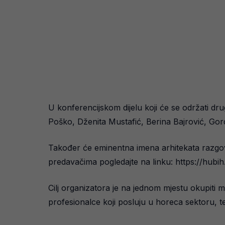
U konferencijskom dijelu koji će se održati dr
Poško, Dženita Mustafić, Berina Bajrović, Gord
Također će eminentna imena arhitekata razgova
predavačima pogledajte na linku: https://hubih
Cilj organizatora je na jednom mjestu okupiti m
profesionalce koji posluju u horeca sektoru, te a