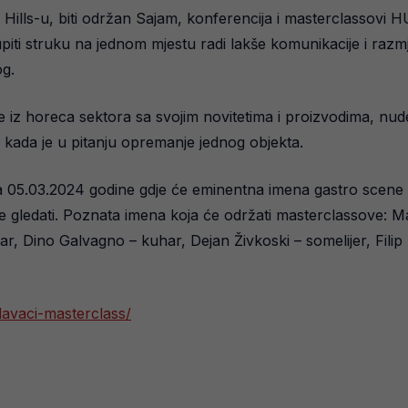
Hills-u, biti održan Sajam, konferencija i masterclassovi 
iti struku na jednom mjestu radi lakše komunikacije i razmje
og.
e iz horeca sektora sa svojim novitetima i proizvodima, nud
e kada je u pitanju opremanje jednog objekta.
ja 05.03.2024 godine gdje će eminentna imena gastro scene
ele gledati. Poznata imena koja će održati masterclassove: 
ar, Dino Galvagno – kuhar, Dejan Živkoski – somelijer, Filip
davaci-masterclass/