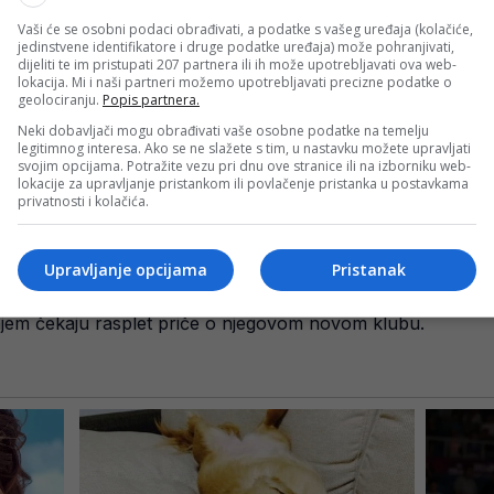
Vaši će se osobni podaci obrađivati, a podatke s vašeg uređaja (kolačiće,
anin nema ništa protiv selidbe u Istanbul. Upravo mogućno
jedinstvene identifikatore i druge podatke uređaja) može pohranjivati,
dijeliti te im pristupati 207 partnera ili ih može upotrebljavati ova web-
ahče trenutno ispred saudijskih klubova.
lokacija. Mi i naši partneri možemo upotrebljavati precizne podatke o
geolociranju.
Popis partnera.
Neki dobavljači mogu obrađivati vaše osobne podatke na temelju
verpoolu
legitimnog interesa. Ako se ne slažete s tim, u nastavku možete upravljati
svojim opcijama. Potražite vezu pri dnu ove stranice ili na izborniku web-
lokacije za upravljanje pristankom ili povlačenje pristanka u postavkama
privatnosti i kolačića.
erpoolu. Od dolaska iz Rome 2017. godine odigrao je 441 ut
Upravljanje opcijama
Pristanak
rofeje i izrastao u jednog od najboljih igrača u povijesti kl
jenjem čekaju rasplet priče o njegovom novom klubu.