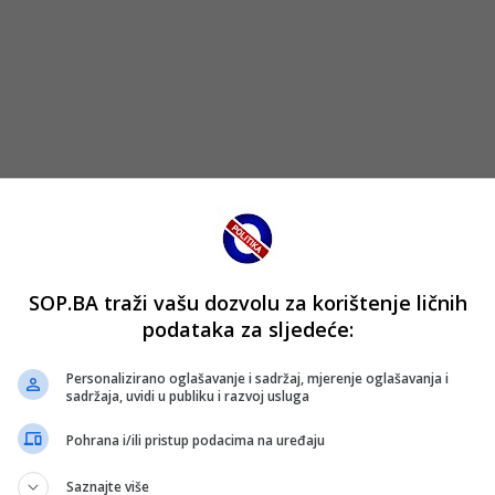
pojačanje
kako je Fenerbahče ozbiljno zainteresiran za dovođenje egipa
ao idealno pojačanje za napad.
SOP.BA traži vašu dozvolu za korištenje ličnih
podataka za sljedeće:
 već uspostavljeni, a Salah je dao zeleno svjetlo za nasta
Personalizirano oglašavanje i sadržaj, mjerenje oglašavanja i
i 13 milijuna eura po sezoni.
sadržaja, uvidi u publiku i razvoj usluga
akvog kalibra dodatno podigao ambicije kluba u domaćem pr
Pohrana i/ili pristup podacima na uređaju
tom mogao odmah napraviti razliku na terenu.
Saznajte više