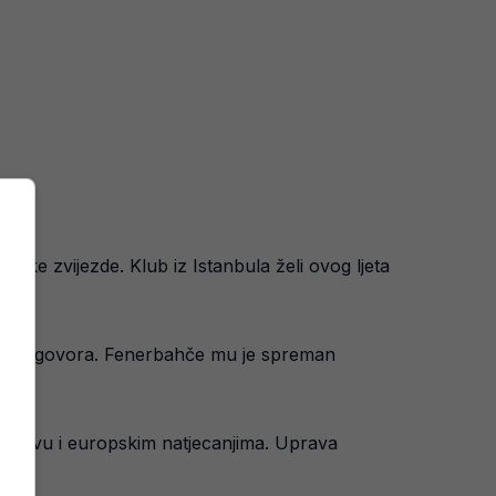
tske zvijezde. Klub iz Istanbula želi ovog ljeta
vak pregovora. Fenerbahče mu je spreman
venstvu i europskim natjecanjima. Uprava