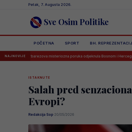
Skip
Petak, 7. Augusta 2026.
to
content
Sve Osim Politike
POČETNA
SPORT
BH. REPREZENTACI
arezova misteriozna poruka odjeknula Bosnom i Hercegovinom
Go
NAJNOVIJE
ISTAKNUTE
Salah pred senzacional
Evropi?
Redakcija Sop
·
20/05/2026