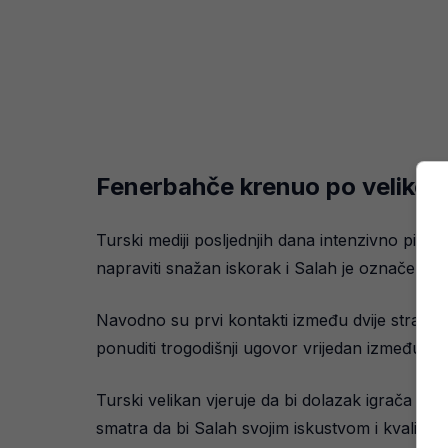
Fenerbahče krenuo po veliko 
Turski mediji posljednjih dana intenzivno pišu 
napraviti snažan iskorak i Salah je označen k
Navodno su prvi kontakti između dvije strane
ponuditi trogodišnji ugovor vrijedan između 12 
Turski velikan vjeruje da bi dolazak igrača t
smatra da bi Salah svojim iskustvom i kvalite