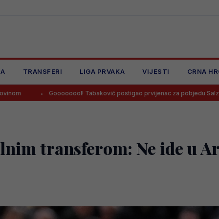
JA
TRANSFERI
LIGA PRVAKA
VIJESTI
CRNA HR
ooooool! Tabaković postigao prvijenac za pobjedu Salzburga!
Sal
nim transferom: Ne ide u Ara