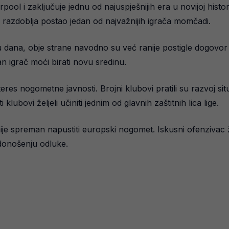
l i zaključuje jednu od najuspješnijih era u novijoj histor
 razdoblja postao jedan od najvažnijih igrača momčadi.
u dana, obje strane navodno su već ranije postigle dogov
an igrač moći birati novu sredinu.
eres nogometne javnosti. Brojni klubovi pratili su razvoj si
lubovi željeli učiniti jednim od glavnih zaštitnih lica lige.
 spreman napustiti europski nogomet. Iskusni ofenzivac želi i
 donošenju odluke.