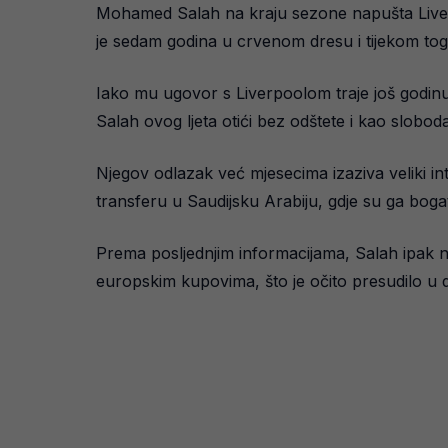
Mohamed Salah na kraju sezone napušta Liverpoo
je sedam godina u crvenom dresu i tijekom tog
Iako mu ugovor s Liverpoolom traje još godin
Salah ovog ljeta otići bez odštete i kao slobod
Njegov odlazak već mjesecima izaziva veliki int
transferu u Saudijsku Arabiju, gdje su ga bogati k
Prema posljednjim informacijama, Salah ipak nije
europskim kupovima, što je očito presudilo u