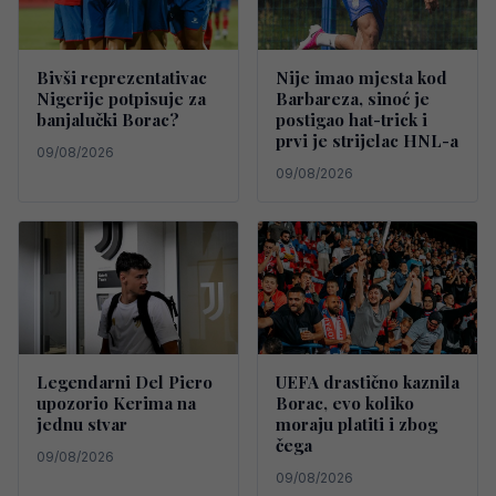
Bivši reprezentativac
Nije imao mjesta kod
Nigerije potpisuje za
Barbareza, sinoć je
banjalučki Borac?
postigao hat-trick i
prvi je strijelac HNL-a
09/08/2026
09/08/2026
Legendarni Del Piero
UEFA drastično kaznila
upozorio Kerima na
Borac, evo koliko
jednu stvar
moraju platiti i zbog
čega
09/08/2026
09/08/2026