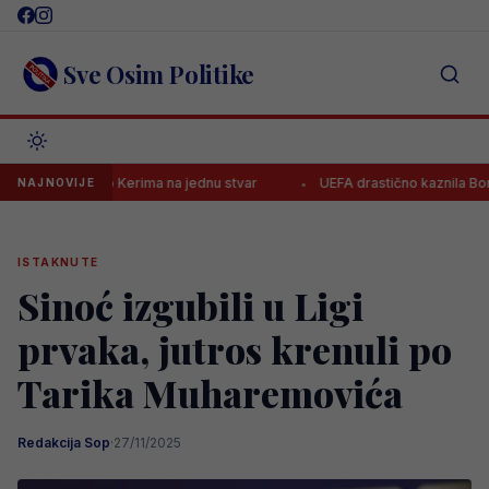
Skip
to
content
Sve Osim Politike
pozorio Kerima na jednu stvar
UEFA drastično kaznila Borac, evo kol
NAJNOVIJE
ISTAKNUTE
Sinoć izgubili u Ligi
prvaka, jutros krenuli po
Tarika Muharemovića
Redakcija Sop
·
27/11/2025