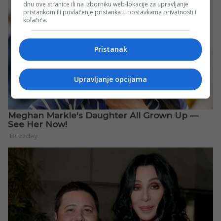
dnu ove stranice ili na izborniku web-lokacije za upravljanje
pristankom ili povlačenje pristanka u postavkama privatnosti i
kolačića.
Pristanak
Upravljanje opcijama