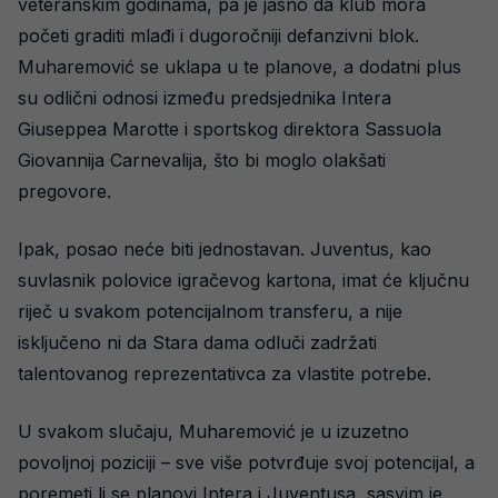
veteranskim godinama, pa je jasno da klub mora
početi graditi mlađi i dugoročniji defanzivni blok.
Muharemović se uklapa u te planove, a dodatni plus
su odlični odnosi između predsjednika Intera
Giuseppea Marotte i sportskog direktora Sassuola
Giovannija Carnevalija, što bi moglo olakšati
pregovore.
Ipak, posao neće biti jednostavan. Juventus, kao
suvlasnik polovice igračevog kartona, imat će ključnu
riječ u svakom potencijalnom transferu, a nije
isključeno ni da Stara dama odluči zadržati
talentovanog reprezentativca za vlastite potrebe.
U svakom slučaju, Muharemović je u izuzetno
povoljnoj poziciji – sve više potvrđuje svoj potencijal, a
poremeti li se planovi Intera i Juventusa, sasvim je