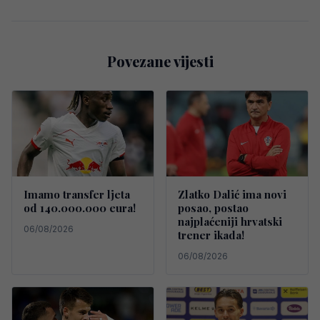
Povezane vijesti
Imamo transfer ljeta
Zlatko Dalić ima novi
od 140.000.000 eura!
posao, postao
najplaćeniji hrvatski
06/08/2026
trener ikada!
06/08/2026