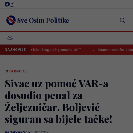
Skip
to
content
Sve Osim Politike
Kerima je bilo i bogatijih ponuda, ali..”
Imamo transfer ljeta od 140.
NAJNOVIJE
ISTAKNUTE
Sivac uz pomoć VAR-a
dosudio penal za
Željezničar, Boljević
siguran sa bijele tačke!
Redakcija Sop
·
16/04/2025