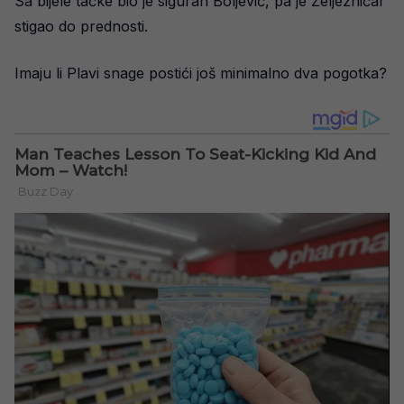
Sa bijele tačke bio je siguran Boljević, pa je Željezničar
stigao do prednosti.
Imaju li Plavi snage postići još minimalno dva pogotka?