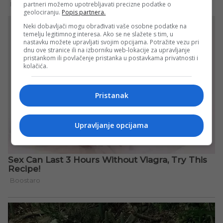
partneri možemo upotrebljavati precizne podatke o
geolociranju.
Popis partnera.
Neki dobavljači mogu obrađivati vaše osobne podatke na
temelju legitimnog interesa. Ako se ne slažete s tim, u
nastavku možete upravljati svojim opcijama. Potražite vezu pri
dnu ove stranice ili na izborniku web-lokacije za upravljanje
pristankom ili povlačenje pristanka u postavkama privatnosti i
kolačića.
Pristanak
Upravljanje opcijama