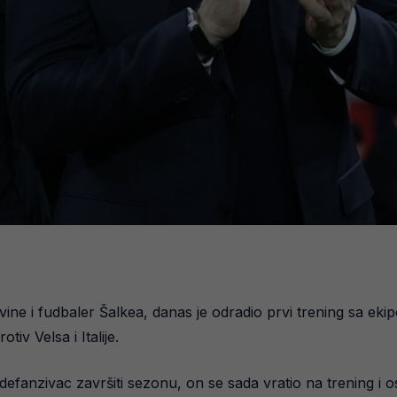
vine i fudbaler Šalkea, danas je odradio prvi trening sa ek
iv Velsa i Italije.
ji defanzivac završiti sezonu, on se sada vratio na trening