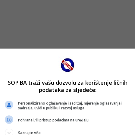
SOP.BA traži vašu dozvolu za korištenje ličnih
podataka za sljedeće:
Personalizirano oglašavanje i sadržaj, mjerenje oglašavanja i
sadržaja, uvidi u publiku i razvoj usluga
eli Cvajte, a za povratak u Bundesligu će im biti dovoljna u
Pohrana i/ili pristup podacima na uređaju
Saznajte više