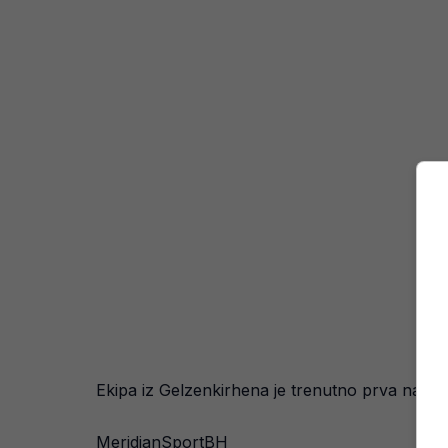
Ekipa iz Gelzenkirhena je trenutno prva na tab
MeridianSportBH