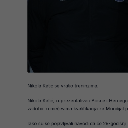
Nikola Katić se vratio treninzima.
Nikola Katić, reprezentativac Bosne i Hercego
zadobio u mečevima kvalifikacija za Mundijal prot
Iako su se pojavljivali navodi da će 29-godišn