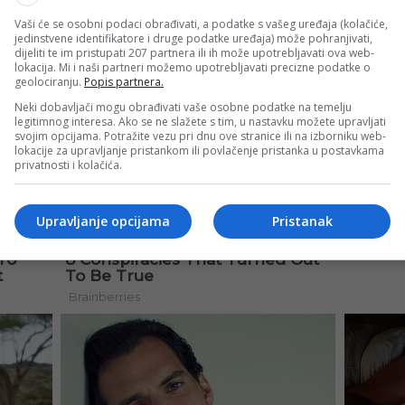
Vaši će se osobni podaci obrađivati, a podatke s vašeg uređaja (kolačiće,
jedinstvene identifikatore i druge podatke uređaja) može pohranjivati,
dijeliti te im pristupati 207 partnera ili ih može upotrebljavati ova web-
lokacija. Mi i naši partneri možemo upotrebljavati precizne podatke o
geolociranju.
Popis partnera.
Neki dobavljači mogu obrađivati vaše osobne podatke na temelju
legitimnog interesa. Ako se ne slažete s tim, u nastavku možete upravljati
svojim opcijama. Potražite vezu pri dnu ove stranice ili na izborniku web-
lokacije za upravljanje pristankom ili povlačenje pristanka u postavkama
privatnosti i kolačića.
Upravljanje opcijama
Pristanak