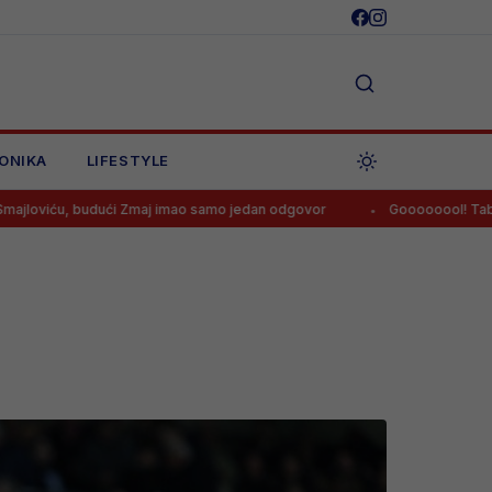
ONIKA
LIFESTYLE
 Zmaj imao samo jedan odgovor
Goooooool! Tabaković postigao pr