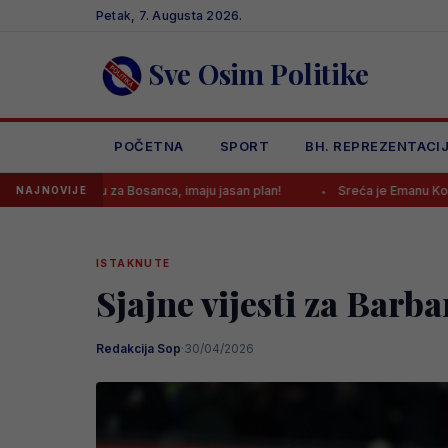
Skip
Petak, 7. Augusta 2026.
to
content
Sve Osim Politike
POČETNA
SPORT
BH. REPREZENTACI
a Bosanca, imaju jasan plan!
Sreća je Emanu Košpi ponovo okrenul
NAJNOVIJE
ISTAKNUTE
Sjajne vijesti za Barb
Redakcija Sop
·
30/04/2026