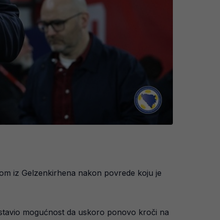
ipom iz Gelzenkirhena nakon povrede koju je
 i ostavio mogućnost da uskoro ponovo kroči na