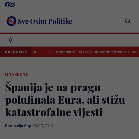
Skip
to
content
Sve Osim Politike
jelac HNL-a
Legendarni Del Piero upozorio Kerima na jednu stvar
NAJNOVIJE
ISTAKNUTE
Španija je na pragu
polufinala Eura, ali stižu
katastrofalne vijesti
Redakcija Sop
·
05/07/2024