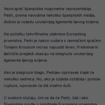
Vezni igrač španjolske nogometne reprezentacije,
Pedri, prema navodima nekoliko španjolskih medija,
doživio je ozljedu unutarnjeg ligamenta lijevog koljena.
Na početku četvrtfinalne utakmice Europskog
prvenstva, Pedri je nakon sudara s njemačkim igračem
Tonijem Kroosom morao napustiti teren. Preliminarni
liječnički pregledi ukazuju na istegnuće unutarnjeg
ligamenta lijevog koljena.
Ako je istegnuće blago, Pedrijev oporavak trajat će
nekoliko sedmica. No, ako je ozljeda ozbiljnija i postoje
rupture, oporavak će biti znatno duži.
U svakom slučaju, čini se da će Pedri, čak i ako
Španjolska prođe u polufinale Europskog prvenstva,