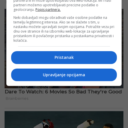
partnera ili ih može upotrebljavati ova web-lokacija. Mi i naši
partneri možemo upotrebljavati precizne podatke o
geolociranju.
Popis partnera.
Neki dobavljači mogu obrađivati vaše osobne podatke na
temelju legitimnog interesa. Ako se ne slažete s tim, u
nastavku možete upravljati svojim opcijama. Potražite vezu pri
dnu ove stranice ili na izborniku web-lokacije za upravljanje
pristankom ili povlačenje pristanka u postavkama privatnosti i
kolačića.
Pristanak
Upravljanje opcijama