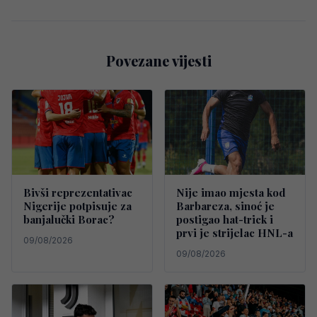
Povezane vijesti
Bivši reprezentativac
Nije imao mjesta kod
Nigerije potpisuje za
Barbareza, sinoć je
banjalučki Borac?
postigao hat-trick i
prvi je strijelac HNL-a
09/08/2026
09/08/2026