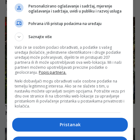
Personalizirano oglašavanje i sadržaj, mjerenje
oglašavanja i sadržaja, uvidi u publiku i razvoj usluga
Pohrana i/ili pristup podacima na uređaju
Saznajte više
Vaši će se osobni podaci obrađivati, a podatke s vašeg
uređaja (kolačiće, jedinstvene identifikatore i druge podatke
uređaja) može pohranjivati, dijeliti te im pristupati 207
partnera ili ih može upotrebljavati ova web-lokacija. Mi i naši
partneri možemo upotrebljavati precizne podatke o
geolociranju.
Popis partnera.
Neki dobavljači mogu obrađivati vaše osobne podatke na
temelju legitimnog interesa. Ako se ne slažete s tim, u
nastavku možete upravljati svojim opcijama. Potražite vezu pri
dnu ove stranice ili na izborniku web-lokacije za upravljanje
pristankom ili povlačenje pristanka u postavkama privatnosti i
kolačića.
Pristanak