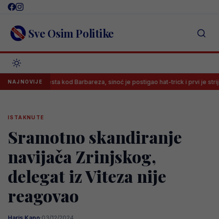
Skip
to
content
Sve Osim Politike
mao mjesta kod Barbareza, sinoć je postigao hat-trick i prvi je strijelac HNL-a
NAJNOVIJE
ISTAKNUTE
Sramotno skandiranje
navijača Zrinjskog,
delegat iz Viteza nije
reagovao
Haris Kapo
·
03/12/2024