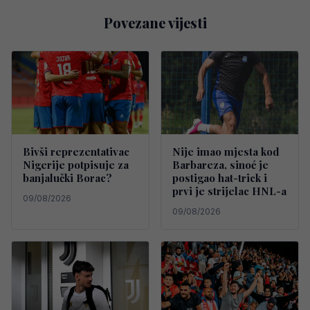
Povezane vijesti
Bivši reprezentativac
Nije imao mjesta kod
Nigerije potpisuje za
Barbareza, sinoć je
banjalučki Borac?
postigao hat-trick i
prvi je strijelac HNL-a
09/08/2026
09/08/2026