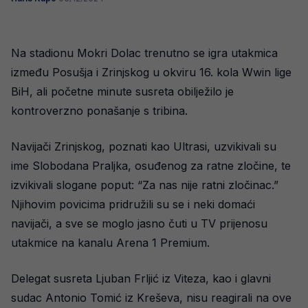
Na stadionu Mokri Dolac trenutno se igra utakmica
između Posušja i Zrinjskog u okviru 16. kola Wwin lige
BiH, ali početne minute susreta obilježilo je
kontroverzno ponašanje s tribina.
Navijači Zrinjskog, poznati kao Ultrasi, uzvikivali su
ime Slobodana Praljka, osuđenog za ratne zločine, te
izvikivali slogane poput: “Za nas nije ratni zločinac.”
Njihovim povicima pridružili su se i neki domaći
navijači, a sve se moglo jasno čuti u TV prijenosu
utakmice na kanalu Arena 1 Premium.
Delegat susreta Ljuban Frljić iz Viteza, kao i glavni
sudac Antonio Tomić iz Kreševa, nisu reagirali na ove