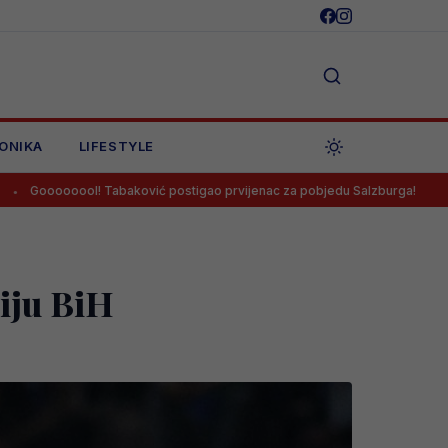
ONIKA
LIFESTYLE
aković postigao prvijenac za pobjedu Salzburga!
Salah potpisao 
ciju BiH