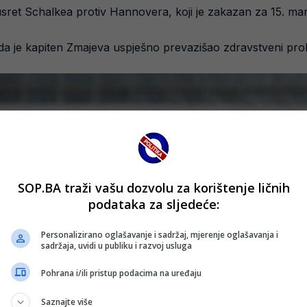
ret Schalkea protiv Hannovera, koji je zakazan za 15. mart
k da je kapiten Zmajeva uspješno prevazišao zdravstveni pro
SOP.BA traži vašu dozvolu za korištenje ličnih
podataka za sljedeće:
Personalizirano oglašavanje i sadržaj, mjerenje oglašavanja i
sadržaja, uvidi u publiku i razvoj usluga
Pohrana i/ili pristup podacima na uređaju
Saznajte više