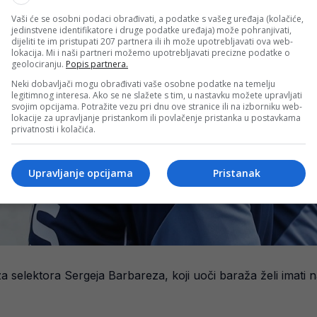
Vaši će se osobni podaci obrađivati, a podatke s vašeg uređaja (kolačiće,
jedinstvene identifikatore i druge podatke uređaja) može pohranjivati,
dijeliti te im pristupati 207 partnera ili ih može upotrebljavati ova web-
lokacija. Mi i naši partneri možemo upotrebljavati precizne podatke o
geolociranju.
Popis partnera.
Neki dobavljači mogu obrađivati vaše osobne podatke na temelju
legitimnog interesa. Ako se ne slažete s tim, u nastavku možete upravljati
svojim opcijama. Potražite vezu pri dnu ove stranice ili na izborniku web-
lokacije za upravljanje pristankom ili povlačenje pristanka u postavkama
privatnosti i kolačića.
Upravljanje opcijama
Pristanak
selektora Sergeja Barbareza, koji uoči baraža želi imati na 