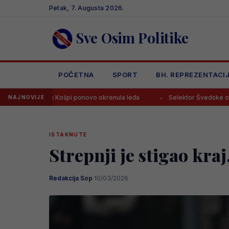
Skip
Petak, 7. Augusta 2026.
to
content
Sve Osim Politike
POČETNA
SPORT
BH. REPREZENTACI
ošpi ponovo okrenula leđa
Selektor Švedske otputovao “na noge” 
NAJNOVIJE
ISTAKNUTE
Strepnji je stigao kraj
Redakcija Sop
·
10/03/2026