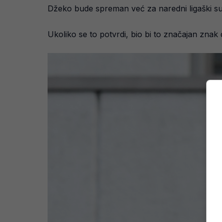
Džeko bude spreman već za naredni ligaški sus
Ukoliko se to potvrdi, bio bi to značajan zna