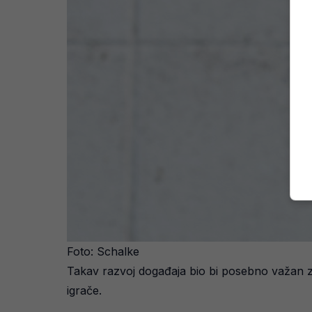
Foto: Schalke
Takav razvoj događaja bio bi posebno važan za 
igrače.