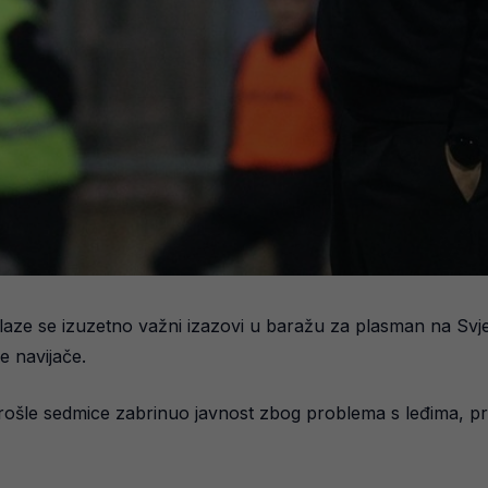
aze se izuzetno važni izazovi u baražu za plasman na Svje
e navijače.
prošle sedmice zabrinuo javnost zbog problema s leđima, p