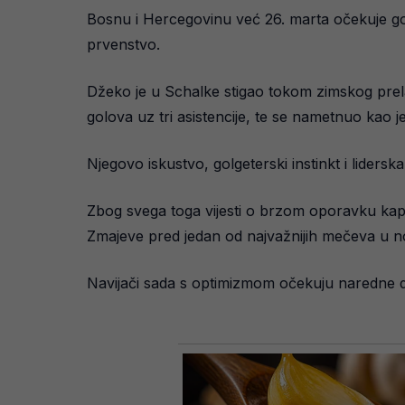
Bosnu i Hercegovinu već 26. marta očekuje gos
prvenstvo.
Džeko je u Schalke stigao tokom zimskog prela
golova uz tri asistencije, te se nametnuo kao j
Njegovo iskustvo, golgeterski instinkt i liders
Zbog svega toga vijesti o brzom oporavku kap
Zmajeve pred jedan od najvažnijih mečeva u novi
Navijači sada s optimizmom očekuju naredne d