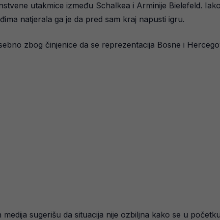
enstvene utakmice između Schalkea i Arminije Bielefeld. Iak
đima natjerala ga je da pred sam kraj napusti igru.
osebno zbog činjenice da se reprezentacija Bosne i Herce
h medija sugerišu da situacija nije ozbiljna kako se u počet