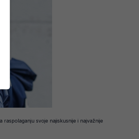
raspolaganju svoje najiskusnije i najvažnije