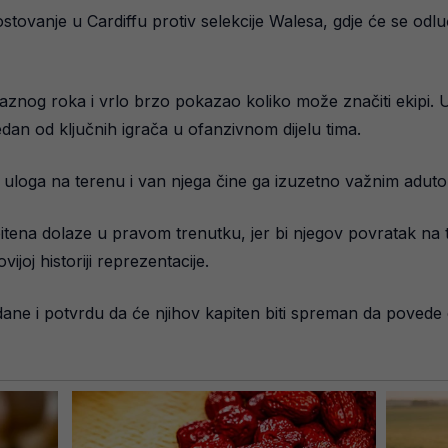
tovanje u Cardiffu protiv selekcije Walesa, gdje će se odlu
znog roka i vrlo brzo pokazao koliko može značiti ekipi. 
edan od ključnih igrača u ofanzivnom dijelu tima.
ka uloga na terenu i van njega čine ga izuzetno važnim aduto
itena dolaze u pravom trenutku, jer bi njegov povratak na
joj historiji reprezentacije.
ane i potvrdu da će njihov kapiten biti spreman da povede 