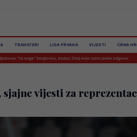
JA
TRANSFERI
LIGA PRVAKA
VIJESTI
CRNA HR
Smajloviću, budući Zmaj imao samo jedan odgovor
Goooooool! Tab
, sjajne vijesti za reprezenta