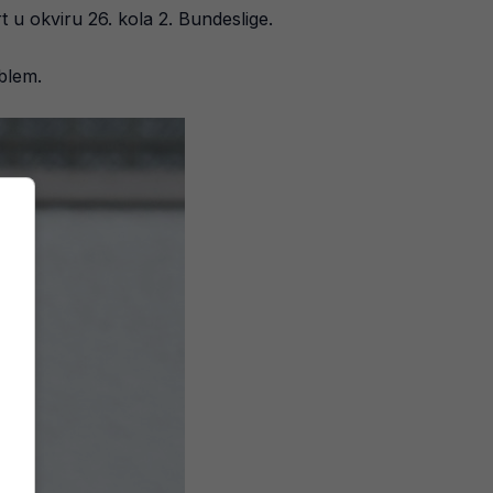
 u okviru 26. kola 2. Bundeslige.
blem.