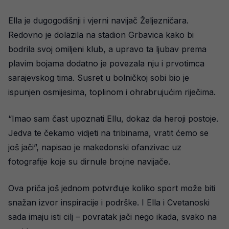
Ella je dugogodišnji i vjerni navijač Željezničara.
Redovno je dolazila na stadion Grbavica kako bi
bodrila svoj omiljeni klub, a upravo ta ljubav prema
plavim bojama dodatno je povezala nju i prvotimca
sarajevskog tima. Susret u bolničkoj sobi bio je
ispunjen osmijesima, toplinom i ohrabrujućim riječima.
“Imao sam čast upoznati Ellu, dokaz da heroji postoje.
Jedva te čekamo vidjeti na tribinama, vratit ćemo se
još jači”, napisao je makedonski ofanzivac uz
fotografije koje su dirnule brojne navijače.
Ova priča još jednom potvrđuje koliko sport može biti
snažan izvor inspiracije i podrške. I Ella i Cvetanoski
sada imaju isti cilj – povratak jači nego ikada, svako na