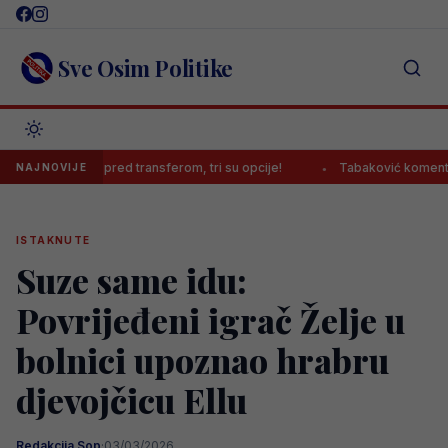
Skip
to
content
Sve Osim Politike
ović pred transferom, tri su opcije!
Tabaković komentirao prvijen
NAJNOVIJE
ISTAKNUTE
Suze same idu:
Povrijeđeni igrač Želje u
bolnici upoznao hrabru
djevojčicu Ellu
Redakcija Sop
·
03/03/2026