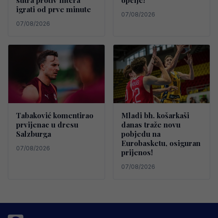
sutra protiv Intera
opcije!
igrati od prve minute
07/08/2026
07/08/2026
Tabaković komentirao
Mladi bh. košarkaši
prvijenac u dresu
danas traže novu
Salzburga
pobjedu na
Eurobasketu, osiguran
07/08/2026
prijenos!
07/08/2026