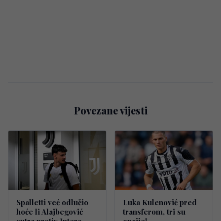
Povezane vijesti
Spalletti već odlučio
Luka Kulenović pred
hoće li Alajbegović
transferom, tri su