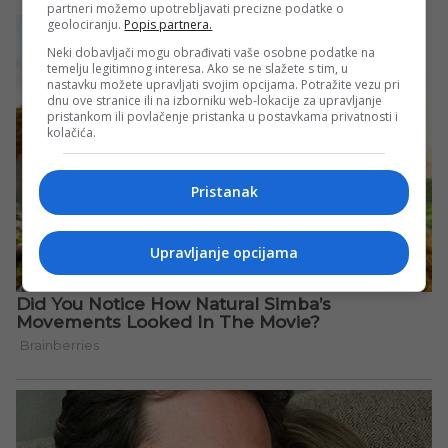
partneri možemo upotrebljavati precizne podatke o
geolociranju.
Popis partnera.
Neki dobavljači mogu obrađivati vaše osobne podatke na
temelju legitimnog interesa. Ako se ne slažete s tim, u
nastavku možete upravljati svojim opcijama. Potražite vezu pri
dnu ove stranice ili na izborniku web-lokacije za upravljanje
pristankom ili povlačenje pristanka u postavkama privatnosti i
kolačića.
Pristanak
Upravljanje opcijama