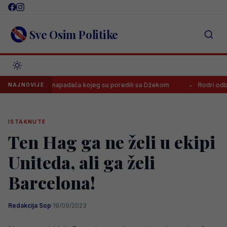
Skip
to
content
Sve Osim Politike
ež doveo napadača kojeg su poredili sa Džekom
Rodri odbio Real i
NAJNOVIJE
ISTAKNUTE
Ten Hag ga ne želi u ekipi
Uniteda, ali ga želi
Barcelona!
Redakcija Sop
·
18/09/2023