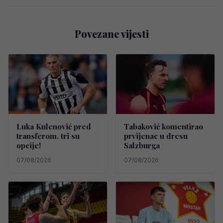
Povezane vijesti
Luka Kulenović pred
Tabaković komentirao
transferom, tri su
prvijenac u dresu
opcije!
Salzburga
07/08/2026
07/08/2026