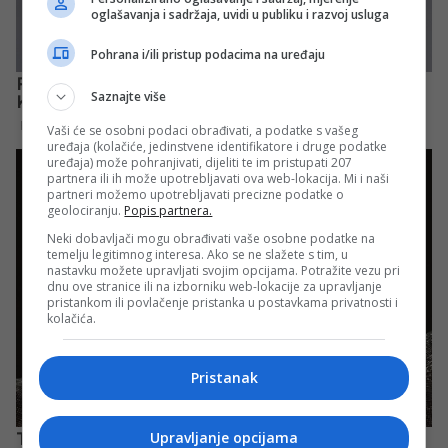
oglašavanja i sadržaja, uvidi u publiku i razvoj usluga
Pohrana i/ili pristup podacima na uređaju
Saznajte više
Vaši će se osobni podaci obrađivati, a podatke s vašeg
uređaja (kolačiće, jedinstvene identifikatore i druge podatke
uređaja) može pohranjivati, dijeliti te im pristupati 207
partnera ili ih može upotrebljavati ova web-lokacija. Mi i naši
partneri možemo upotrebljavati precizne podatke o
geolociranju.
Popis partnera.
Neki dobavljači mogu obrađivati vaše osobne podatke na
temelju legitimnog interesa. Ako se ne slažete s tim, u
nastavku možete upravljati svojim opcijama. Potražite vezu pri
dnu ove stranice ili na izborniku web-lokacije za upravljanje
pristankom ili povlačenje pristanka u postavkama privatnosti i
kolačića.
Pristanak
Upravljanje opcijama