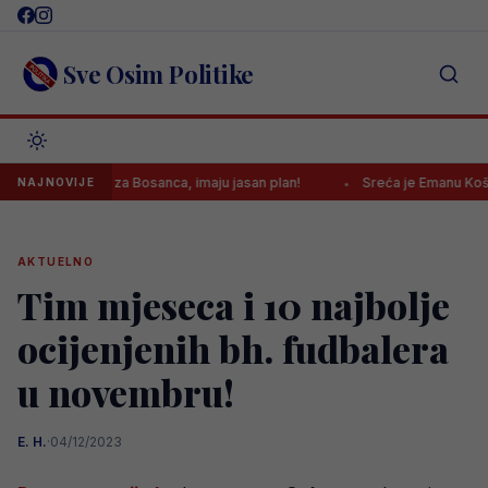
Skip
to
content
Sve Osim Politike
 ponudu za Bosanca, imaju jasan plan!
Sreća je Emanu Košpi pono
NAJNOVIJE
AKTUELNO
Tim mjeseca i 10 najbolje
ocijenjenih bh. fudbalera
u novembru!
E. H.
·
04/12/2023