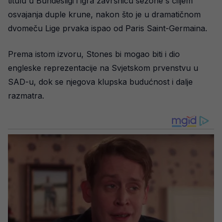
titulu u Bundesligi i igra završnicu sezone s ciljem
osvajanja duple krune, nakon što je u dramatičnom
dvomeču Lige prvaka ispao od Paris Saint-Germaina.
Prema istom izvoru, Stones bi mogao biti i dio
engleske reprezentacije na Svjetskom prvenstvu u
SAD-u, dok se njegova klupska budućnost i dalje
razmatra.