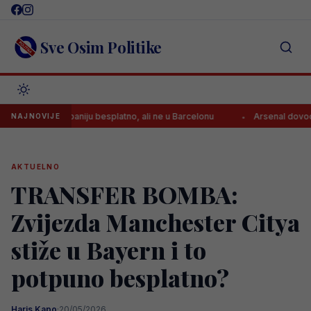
Skip
to
content
Sve Osim Politike
iže u Španiju besplatno, ali ne u Barcelonu
Arsenal dovodi zvijezdu 
NAJNOVIJE
AKTUELNO
TRANSFER BOMBA:
Zvijezda Manchester Citya
stiže u Bayern i to
potpuno besplatno?
Haris Kapo
·
20/05/2026