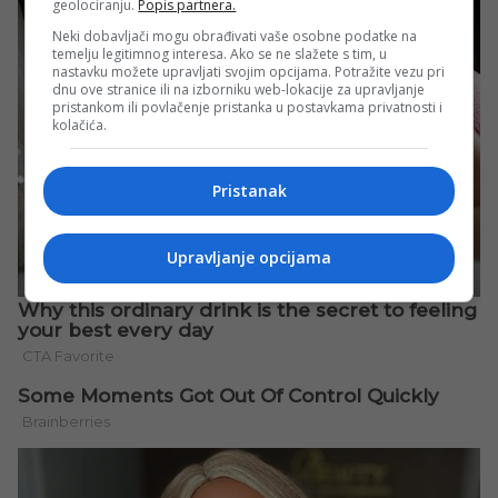
geolociranju.
Popis partnera.
Neki dobavljači mogu obrađivati vaše osobne podatke na
temelju legitimnog interesa. Ako se ne slažete s tim, u
nastavku možete upravljati svojim opcijama. Potražite vezu pri
dnu ove stranice ili na izborniku web-lokacije za upravljanje
pristankom ili povlačenje pristanka u postavkama privatnosti i
kolačića.
Pristanak
Upravljanje opcijama