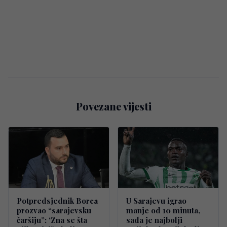
Povezane vijesti
Potpredsjednik Borca
U Sarajevu igrao
prozvao “sarajevsku
manje od 10 minuta,
čaršiju”: ‘Zna se šta
sada je najbolji