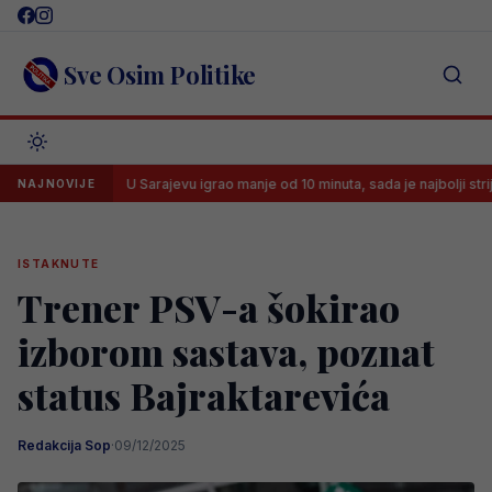
Skip
to
content
Sve Osim Politike
U Sarajevu igrao manje od 10 minuta, sada je najbolji strijelac brazil
NAJNOVIJE
ISTAKNUTE
Trener PSV-a šokirao
izborom sastava, poznat
status Bajraktarevića
Redakcija Sop
·
09/12/2025