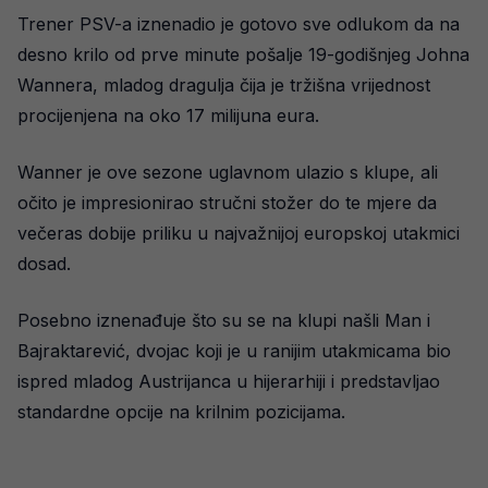
Trener PSV-a iznenadio je gotovo sve odlukom da na
desno krilo od prve minute pošalje 19-godišnjeg Johna
Wannera, mladog dragulja čija je tržišna vrijednost
procijenjena na oko 17 milijuna eura.
Wanner je ove sezone uglavnom ulazio s klupe, ali
očito je impresionirao stručni stožer do te mjere da
večeras dobije priliku u najvažnijoj europskoj utakmici
dosad.
Posebno iznenađuje što su se na klupi našli Man i
Bajraktarević, dvojac koji je u ranijim utakmicama bio
ispred mladog Austrijanca u hijerarhiji i predstavljao
standardne opcije na krilnim pozicijama.