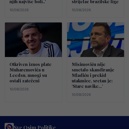
njih najviše boli..’
strijelac brazilske lige
10/08/2026
10/08/2026
Otkriven iznos plate
Misimoviću nije
Muharemovića u
smetalo skandiranje
Leedsu, mnogi su
Mladiću i prekid
ostali zatečeni
utakmice, sretan je:
‘Stare navike…’
10/08/2026
10/08/2026
Sve Osim Politike