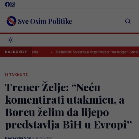
Skip
to
content
Sve Osim Politike
krenula leđa
Selektor Švedske otputovao “na noge” Smajloviću, 
NAJNOVIJE
ISTAKNUTE
Trener Želje: “Neću
komentirati utakmicu, a
Borcu želim da lijepo
predstavlja BiH u Evropi”
Redakcija Sop
·
20/10/2024