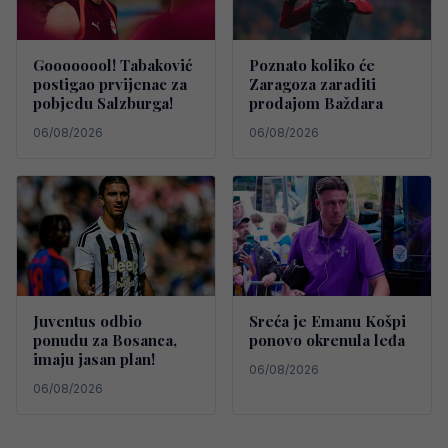
Goooooool! Tabaković
Poznato koliko će
postigao prvijenac za
Zaragoza zaraditi
pobjedu Salzburga!
prodajom Baždara
06/08/2026
06/08/2026
Juventus odbio
Sreća je Emanu Košpi
ponudu za Bosanca,
ponovo okrenula leđa
imaju jasan plan!
06/08/2026
06/08/2026