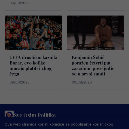
09/08/2026
UEFA drastično kaznila
Benjamin Šehić
Borac, evo koliko
poražen četvrti put
moraju platiti i zbog
zaredom, povrijedio
čega
se u prvoj rundi
09/08/2026
09/08/2026
Sve Osim Politike
PRAVILA PRIVATNOSTI
MARKETING
USLOVI KORIŠTENJA
Ova web stranica koristi kolačiće za poboljšanje korisničkog
IMPRESSUM
KONTAKT