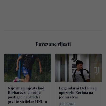
Povezane vijesti
Nije imao mjesta kod
Legendarni Del Piero
Barbareza, sinoć je
upozorio Kerima na
postigao hat-trick i
jednu stvar
prvi je strijelac HNL-a
09/08/2026