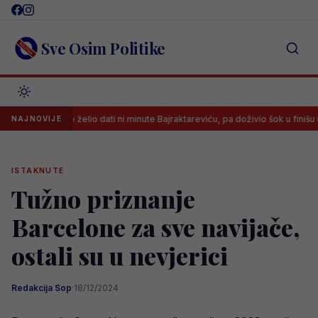
Skip
to
content
Sve Osim Politike
r nije želio dati ni minute Bajraktareviću, pa doživio šok u finišu utakmice
NAJNOVIJE
ISTAKNUTE
Tužno priznanje
Barcelone za sve navijače,
ostali su u nevjerici
Redakcija Sop
·
18/12/2024