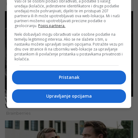
Vaši će se osobni podaci obrađivati, a podatke s vašeg
uređaja (kolačiće, jedinstvene identifikatore i druge podatke
uređaja) može pohranjivati, dijeliti te im pristupati 207
partnera ili ih može upotrebljavati ova web-lokacija. Mi i naši
partneri možemo upotrebljavati precizne podatke o
geolociranju.
Popis partnera.
Neki dobavljači mogu obrađivati vaše osobne podatke na
temelju legitimnog interesa. Ako se ne slažete s tim, u
nastavku možete upravljati svojim opcijama. Potražite vezu pri
dnu ove stranice ili na izborniku web-lokacije za upravljanje
pristankom ili povlačenje pristanka u postavkama privatnosti i
kolačića.
Pristanak
Upravljanje opcijama