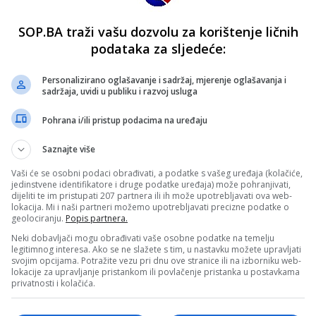
SOP.BA traži vašu dozvolu za korištenje ličnih
podataka za sljedeće:
Personalizirano oglašavanje i sadržaj, mjerenje oglašavanja i
sadržaja, uvidi u publiku i razvoj usluga
Pohrana i/ili pristup podacima na uređaju
Saznajte više
Vaši će se osobni podaci obrađivati, a podatke s vašeg uređaja (kolačiće,
jedinstvene identifikatore i druge podatke uređaja) može pohranjivati,
dijeliti te im pristupati 207 partnera ili ih može upotrebljavati ova web-
lokacija. Mi i naši partneri možemo upotrebljavati precizne podatke o
geolociranju.
Popis partnera.
Neki dobavljači mogu obrađivati vaše osobne podatke na temelju
legitimnog interesa. Ako se ne slažete s tim, u nastavku možete upravljati
svojim opcijama. Potražite vezu pri dnu ove stranice ili na izborniku web-
lokacije za upravljanje pristankom ili povlačenje pristanka u postavkama
privatnosti i kolačića.