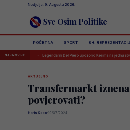
Skip
Nedjelja, 9. Augusta 2026.
to
content
Sve Osim Politike
POČETNA
SPORT
BH. REPREZENTACI
-a
Legendarni Del Piero upozorio Kerima na jednu stvar
UE
NAJNOVIJE
AKTUELNO
Transfermarkt iznenad
povjerovati?
Haris Kapo
·
10/07/2024