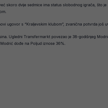
već skoro dvije sedmice ima status slobodnog igrača, što j
dom.
ovi ugovor s “Kraljevskim klubom”, zvanična potvrda još uvij
ina. Ugledni Transfermarkt povezao je 38-godišnjeg Modri
 Modrić dođe na Poljud iznose 36%.