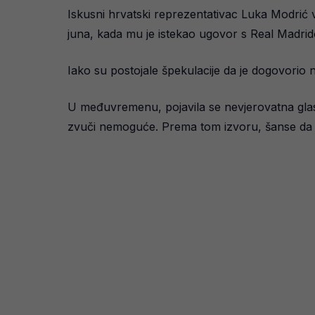
Iskusni hrvatski reprezentativac Luka Modrić 
juna, kada mu je istekao ugovor s Real Madri
Iako su postojale špekulacije da je dogovorio n
U međuvremenu, pojavila se nevjerovatna glas
zvuči nemoguće. Prema tom izvoru, šanse da