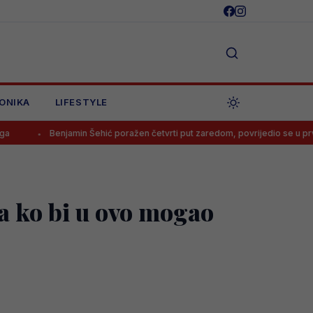
ONIKA
LIFESTYLE
njamin Šehić poražen četvrti put zaredom, povrijedio se u prvoj rundi
a ko bi u ovo mogao