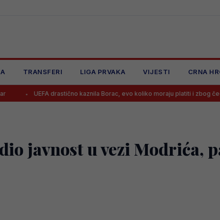
JA
TRANSFERI
LIGA PRVAKA
VIJESTI
CRNA HR
FA drastično kaznila Borac, evo koliko moraju platiti i zbog čega
Be
io javnost u vezi Modrića, p