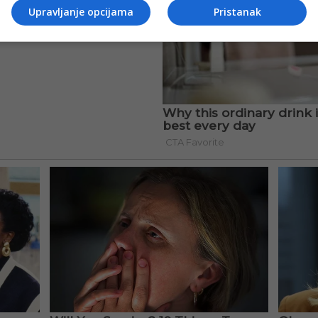
Upravljanje opcijama
Pristanak