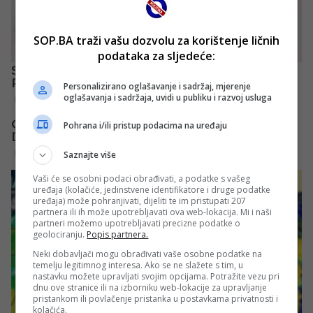
SOP.BA traži vašu dozvolu za korištenje ličnih
podataka za sljedeće:
Personalizirano oglašavanje i sadržaj, mjerenje
oglašavanja i sadržaja, uvidi u publiku i razvoj usluga
Pohrana i/ili pristup podacima na uređaju
Saznajte više
Vaši će se osobni podaci obrađivati, a podatke s vašeg
uređaja (kolačiće, jedinstvene identifikatore i druge podatke
uređaja) može pohranjivati, dijeliti te im pristupati 207
partnera ili ih može upotrebljavati ova web-lokacija. Mi i naši
partneri možemo upotrebljavati precizne podatke o
geolociranju.
Popis partnera.
Neki dobavljači mogu obrađivati vaše osobne podatke na
temelju legitimnog interesa. Ako se ne slažete s tim, u
nastavku možete upravljati svojim opcijama. Potražite vezu pri
dnu ove stranice ili na izborniku web-lokacije za upravljanje
pristankom ili povlačenje pristanka u postavkama privatnosti i
kolačića.