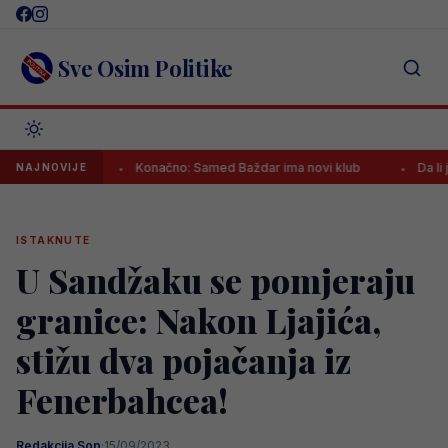
Skip
to
content
Sve Osim Politike
ikada!
Konačno: Samed Baždar ima novi klub
Da li je ovo 
NAJNOVIJE
ISTAKNUTE
U Sandžaku se pomjeraju
granice: Nakon Ljajića,
stižu dva pojačanja iz
Fenerbahcea!
Redakcija Sop
·
15/09/2023