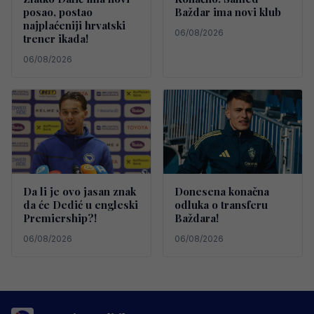
posao, postao
Baždar ima novi klub
najplaćeniji hrvatski
06/08/2026
trener ikada!
06/08/2026
Da li je ovo jasan znak
Donesena konačna
da će Dedić u engleski
odluka o transferu
Premiership?!
Baždara!
06/08/2026
06/08/2026