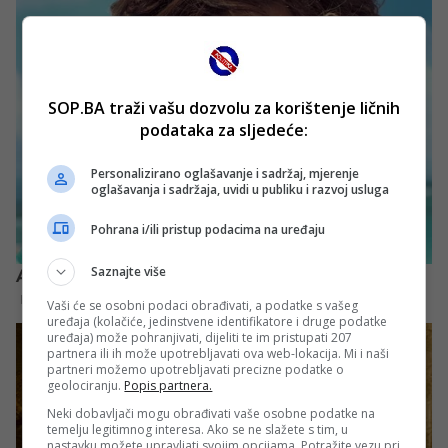
SOP.BA traži vašu dozvolu za korištenje ličnih
podataka za sljedeće:
Personalizirano oglašavanje i sadržaj, mjerenje
oglašavanja i sadržaja, uvidi u publiku i razvoj usluga
Pohrana i/ili pristup podacima na uređaju
Saznajte više
Vaši će se osobni podaci obrađivati, a podatke s vašeg
uređaja (kolačiće, jedinstvene identifikatore i druge podatke
uređaja) može pohranjivati, dijeliti te im pristupati 207
partnera ili ih može upotrebljavati ova web-lokacija. Mi i naši
partneri možemo upotrebljavati precizne podatke o
geolociranju.
Popis partnera.
Neki dobavljači mogu obrađivati vaše osobne podatke na
temelju legitimnog interesa. Ako se ne slažete s tim, u
nastavku možete upravljati svojim opcijama. Potražite vezu pri