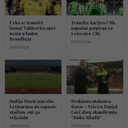
Čeka se transfer
Transfer karijere! Bh.
boom! Tahirovića opet
napadač potpisao za
nema u kadru
Leicester City
Brondbyja
09/08/2026
09/08/2026
Sudija Musić naredio
Prekinuta utakmica
Lešinarima da napuste
Borac – Velež u Banjoj
stadion, oni ga
Luci zbog skandiranja
vrijeđaju
“Ratko Mladić”
09/08/2026
09/08/2026