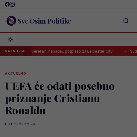
Skip
to
content
Sve Osim Politike
fer karijere! Bh. napadač potpisao za Leicester City
Sudija Musić n
NAJNOVIJE
AKTUELNO
UEFA će odati posebno
priznanje Cristianu
Ronaldu
E. H.
·
27/08/2024