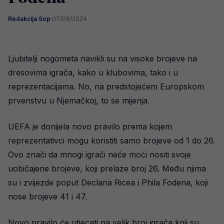
Redakcija Sop
·
07/06/2024
Ljubitelji nogometa navikli su na visoke brojeve na
dresovima igrača, kako u klubovima, tako i u
reprezentacijama. No, na predstojećem Europskom
prvenstvu u Njemačkoj, to se mijenja.
UEFA je donijela novo pravilo prema kojem
reprezentativci mogu koristiti samo brojeve od 1 do 26.
Ovo znači da mnogi igrači neće moći nositi svoje
uobičajene brojeve, koji prelaze broj 26. Među njima
su i zvijezde poput Declana Ricea i Phila Fodena, koji
nose brojeve 41 i 47.
Novo pravilo će utjecati na velik broj igrača koji su