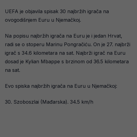
UEFA je objavila spisak 30 najbržih igrača na
ovogodišnjem Euru u Njemačkoj.
Na popisu najbržih igrača na Euru je i jedan Hrvat,
radi se o stoperu Marinu Pongračiću. On je 27. najbrži
igrač s 34.6 kilometara na sat. Najbrži igrač na Euru
dosad je Kylian Mbappe s brzinom od 36.5 kilometara
na sat.
Evo spiska najbržih igrača na Euru u Njemačkoj:
30. Szoboszlai (Mađarska). 34.5 km/h