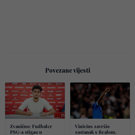
Povezane vijesti
Zvanično: Fudbaler
Vinicius završio
PSG-a stigao u
sastanak s Realom,