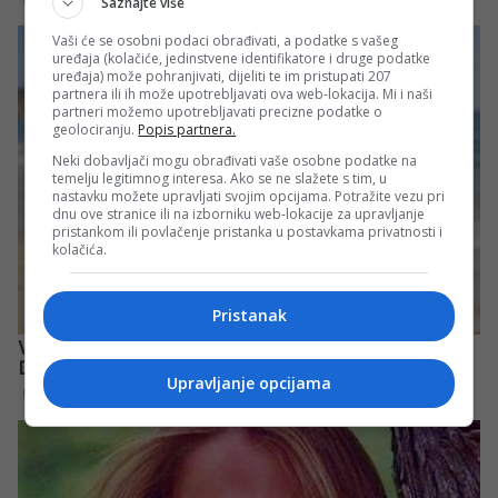
Saznajte više
Vaši će se osobni podaci obrađivati, a podatke s vašeg
uređaja (kolačiće, jedinstvene identifikatore i druge podatke
uređaja) može pohranjivati, dijeliti te im pristupati 207
partnera ili ih može upotrebljavati ova web-lokacija. Mi i naši
partneri možemo upotrebljavati precizne podatke o
geolociranju.
Popis partnera.
Neki dobavljači mogu obrađivati vaše osobne podatke na
temelju legitimnog interesa. Ako se ne slažete s tim, u
nastavku možete upravljati svojim opcijama. Potražite vezu pri
dnu ove stranice ili na izborniku web-lokacije za upravljanje
pristankom ili povlačenje pristanka u postavkama privatnosti i
kolačića.
Pristanak
Upravljanje opcijama