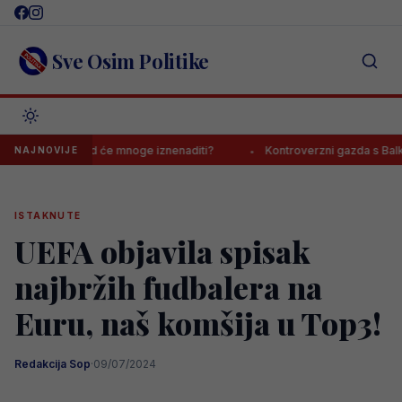
Skip
to
content
Sve Osim Politike
alom, ishod će mnoge iznenaditi?
Kontroverzni gazda s Balkana o J
NAJNOVIJE
ISTAKNUTE
UEFA objavila spisak
najbržih fudbalera na
Euru, naš komšija u Top3!
Redakcija Sop
·
09/07/2024