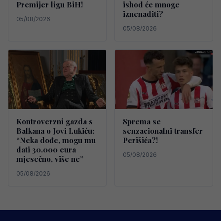
Premijer ligu BiH!
ishod će mnoge
iznenaditi?
05/08/2026
05/08/2026
Kontroverzni gazda s
Sprema se
Balkana o Jovi Lukiću:
senzacionalni transfer
“Neka dođe, mogu mu
Perišića?!
dati 30.000 eura
05/08/2026
mjesečno, više ne”
05/08/2026