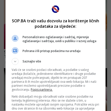
SOP.BA traži vašu dozvolu za korištenje ličnih
podataka za sljedeće:
Personalizirano oglašavanje i sadržaj, mjerenje
oglašavanja i sadržaja, uvidi u publiku i razvoj usluga
Pohrana i/ili pristup podacima na uređaju
Saznajte više
Vaši će se osobni podaci obrađivati, a podatke s vašeg
uređaja (kolačiće, jedinstvene identifikatore i druge podatke
uređaja) može pohranjivati, dijeliti te im pristupati 207
partnera ili ih može upotrebljavati ova web-lokacija. Mi i naši
partneri možemo upotrebljavati precizne podatke o
geolociranju.
Popis partnera.
Neki dobavljači mogu obrađivati vaše osobne podatke na
temelju legitimnog interesa. Ako se ne slažete s tim, u
nastavku možete upravljati svojim opcijama. Potražite vezu pri
dnu ove stranice ili na izborniku web-lokacije za upravljanje