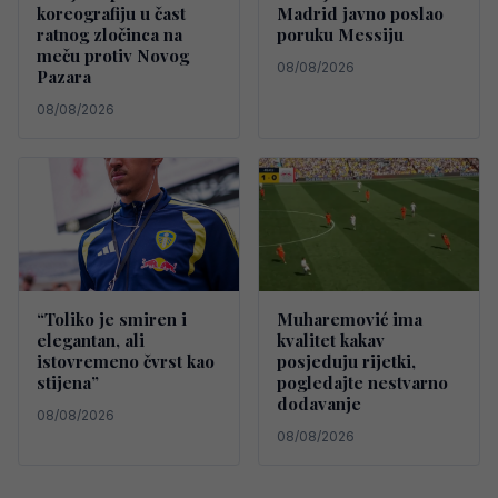
koreografiju u čast
Madrid javno poslao
ratnog zločinca na
poruku Messiju
meču protiv Novog
08/08/2026
Pazara
08/08/2026
“Toliko je smiren i
Muharemović ima
elegantan, ali
kvalitet kakav
istovremeno čvrst kao
posjeduju rijetki,
stijena”
pogledajte nestvarno
dodavanje
08/08/2026
08/08/2026