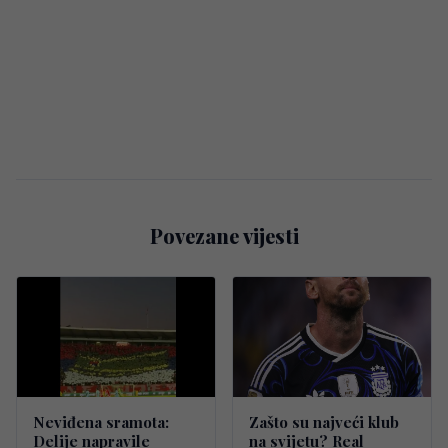
Povezane vijesti
Neviđena sramota:
Zašto su najveći klub
Delije napravile
na svijetu? Real