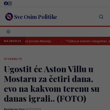
Skip
to
content
Sve Osim Politike
no poslao poruku Messiju
“Toliko je smiren i elegantan, ali istovrem
NAJNOVIJE
ISTAKNUTE
Ugostit će Aston Villu u
Mostaru za četiri dana,
evo na kakvom terenu su
danas igrali.. (FOTO)
Redakcija Sop
·
10/12/2023