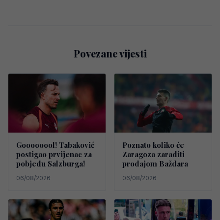
Povezane vijesti
Goooooool! Tabaković
Poznato koliko će
postigao prvijenac za
Zaragoza zaraditi
pobjedu Salzburga!
prodajom Baždara
06/08/2026
06/08/2026