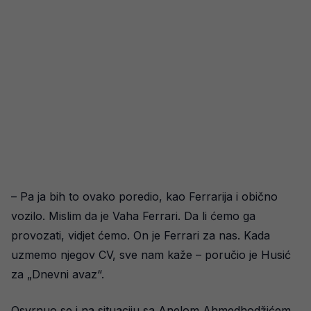
– Pa ja bih to ovako poredio, kao Ferrarija i obično
vozilo. Mislim da je Vaha Ferrari. Da li ćemo ga
provozati, vidjet ćemo. On je Ferrari za nas. Kada
uzmemo njegov CV, sve nam kaže – poručio je Husić
za „Dnevni avaz“.
Osvrnuo se i na situaciju sa Anelom Ahmedhodžićem.