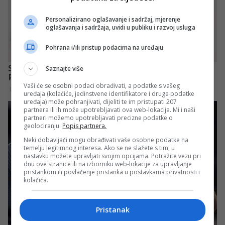
Personalizirano oglašavanje i sadržaj, mjerenje
oglašavanja i sadržaja, uvidi u publiku i razvoj usluga
Pohrana i/ili pristup podacima na uređaju
Saznajte više
Vaši će se osobni podaci obrađivati, a podatke s vašeg
uređaja (kolačiće, jedinstvene identifikatore i druge podatke
uređaja) može pohranjivati, dijeliti te im pristupati 207
partnera ili ih može upotrebljavati ova web-lokacija. Mi i naši
partneri možemo upotrebljavati precizne podatke o
geolociranju.
Popis partnera.
Neki dobavljači mogu obrađivati vaše osobne podatke na
temelju legitimnog interesa. Ako se ne slažete s tim, u
nastavku možete upravljati svojim opcijama. Potražite vezu pri
dnu ove stranice ili na izborniku web-lokacije za upravljanje
pristankom ili povlačenje pristanka u postavkama privatnosti i
kolačića.
Pristanak