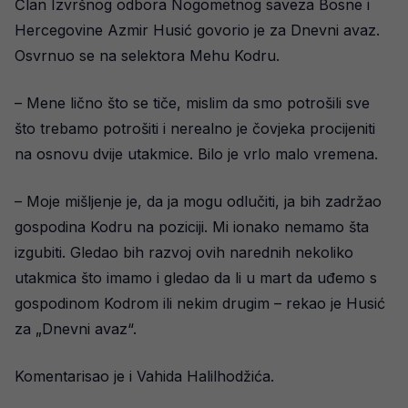
Član Izvršnog odbora Nogometnog saveza Bosne i
Hercegovine Azmir Husić govorio je za Dnevni avaz.
Osvrnuo se na selektora Mehu Kodru.
– Mene lično što se tiče, mislim da smo potrošili sve
što trebamo potrošiti i nerealno je čovjeka procijeniti
na osnovu dvije utakmice. Bilo je vrlo malo vremena.
– Moje mišljenje je, da ja mogu odlučiti, ja bih zadržao
gospodina Kodru na poziciji. Mi ionako nemamo šta
izgubiti. Gledao bih razvoj ovih narednih nekoliko
utakmica što imamo i gledao da li u mart da uđemo s
gospodinom Kodrom ili nekim drugim – rekao je Husić
za „Dnevni avaz“.
Komentarisao je i Vahida Halilhodžića.