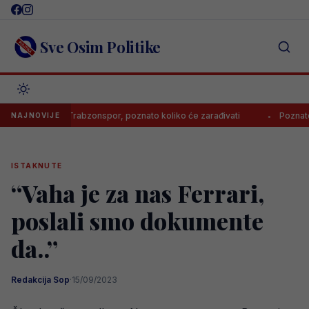
Skip
to
content
Sve Osim Politike
tpisao za Trabzonspor, poznato koliko će zarađivati
Poznato kolik
NAJNOVIJE
ISTAKNUTE
“Vaha je za nas Ferrari,
poslali smo dokumente
da..”
Redakcija Sop
·
15/09/2023