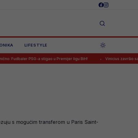
ONIKA
LIFESTYLE
 PSG-a stigao u Premijer ligu BiH!
Vinicius završio sastanak s Real
vezuju s mogućim transferom u Paris Saint-