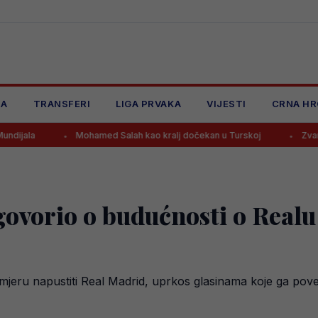
JA
TRANSFERI
LIGA PRVAKA
VIJESTI
CRNA HR
Mohamed Salah kao kralj dočekan u Turskoj
Zvanično: Fudbaler
govorio o budućnosti o Realu
amjeru napustiti Real Madrid, uprkos glasinama koje ga po