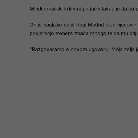
Mladi brazilski krilni napadač istakao je da s
On je naglasio da je Real Madrid klub njegovih 
povjerenje trenera znače mnogo te da mu daju 
“Razgovaramo o novom ugovoru. Moja želja je 