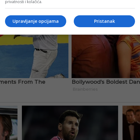
privatnosti i kolačića.
Upravljanje opcijama
Pristanak