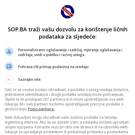
SOP.BA traži vašu dozvolu za korištenje ličnih
podataka za sljedeće:
Personalizirano oglašavanje i sadržaj, mjerenje oglašavanja i
sadržaja, uvidi u publiku i razvoj usluga
Pohrana i/ili pristup podacima na uređaju
Saznajte više
Vaši će se osobni podaci obrađivati, a podatke s vašeg uređaja (kolačiće,
jedinstvene identifikatore i druge podatke uređaja) može pohranjivati,
dijeliti te im pristupati 207 partnera ili ih može upotrebljavati ova web-
lokacija. Mi i naši partneri možemo upotrebljavati precizne podatke o
geolociranju.
Popis partnera.
Neki dobavljači mogu obrađivati vaše osobne podatke na temelju
legitimnog interesa. Ako se ne slažete s tim, u nastavku možete upravljati
svojim opcijama. Potražite vezu pri dnu ove stranice ili na izborniku web-
lokacije za upravljanje pristankom ili povlačenje pristanka u postavkama