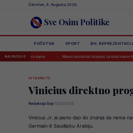
Skip
Četvrtak, 6. Augusta 2026.
to
content
Sve Osim Politike
POČETNA
SPORT
BH. REPREZENTACI
 Staru damu
Messi dvostruki strijelac za klub nakon Mundijala
NAJNOVIJE
ISTAKNUTE
Vinicius direktno pro
Redakcija Sop
·
13/02/2025
Vinicius Jr. je jasno dao do znanja da nema n
Germain ili Saudijsku Arabiju.