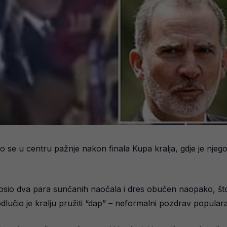
 se u centru pažnje nakon finala Kupa kralja, gdje je njego
osio dva para sunčanih naočala i dres obučen naopako, št
dlučio je kralju pružiti “dap” – neformalni pozdrav popul