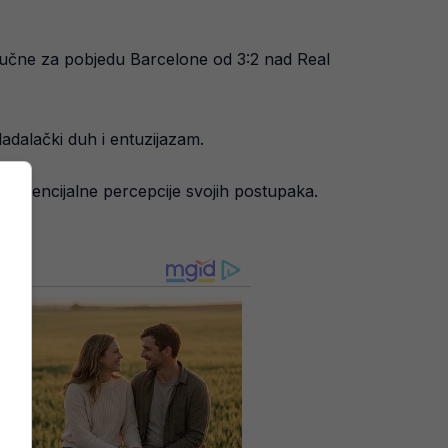
ključne za pobjedu Barcelone od 3:2 nad Real
dalački duh i entuzijazam.​
 potencijalne percepcije svojih postupaka.