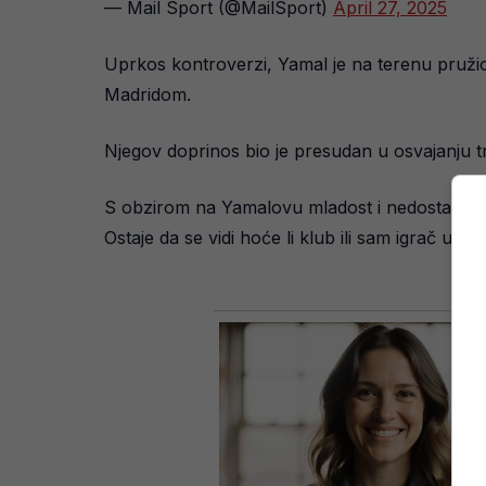
— Mail Sport (@MailSport)
April 27, 2025
Uprkos kontroverzi, Yamal je na terenu pružio 
Madridom.
Njegov doprinos bio je presudan u osvajanju tr
S obzirom na Yamalovu mladost i nedostatak isk
Ostaje da se vidi hoće li klub ili sam igrač u b