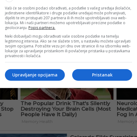
Vaši će se osobni podaci obrađivati, a podatke s vašeg uređaja (kolačiće,
jedinstvene identifikatore i druge podatke uređaja) može pohranjivati,
dijeliti te im pristupati 207 partnera ili ih može upotrebljavati ova web-
lokacija. Mi i naši partneri možemo upotrebljavati precizne podatke o
geolociranju.
Popis partnera.
Neki dobavljači mogu obrađivati vaše osobne podatke na temelju
legitimnog interesa. Ako se ne slažete s tim, u nastavku možete upravljati
svojim opcijama. Potražite vezu pri dnu ove stranice ili na izborniku web-
lokacije za upravljanje pristankom ili povlačenje pristanka u postavkama
privatnosti i kolačića.
Upravljanje opcijama
Pristanak