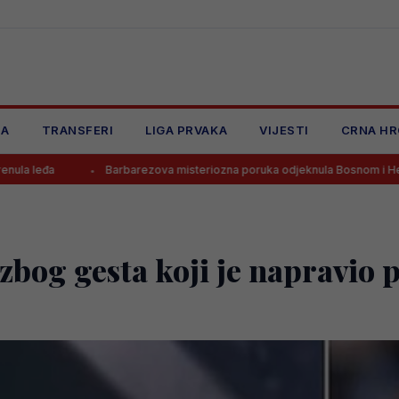
JA
TRANSFERI
LIGA PRVAKA
VIJESTI
CRNA HR
Barbarezova misteriozna poruka odjeknula Bosnom i Hercegovinom
 zbog gesta koji je napravio