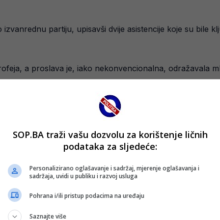
izvanrednu partiju, upisavši dvije asistencije koje su bile 
ofeja, a proslava je, iako nekonvencionalna, odražavala mla
ustva u sličnim situacijama, moguće je da nije bio svjestan
udućnosti komentarisati ovaj događaj.​
SOP.BA traži vašu dozvolu za korištenje ličnih
podataka za sljedeće:
Personalizirano oglašavanje i sadržaj, mjerenje oglašavanja i
sadržaja, uvidi u publiku i razvoj usluga
Pohrana i/ili pristup podacima na uređaju
Saznajte više