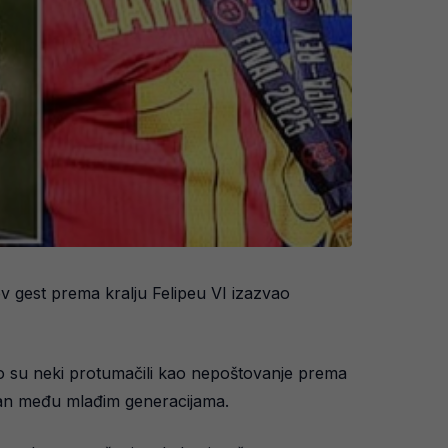
v gest prema kralju Felipeu VI izazvao
o su neki protumačili kao nepoštovanje prema
aran među mlađim generacijama.