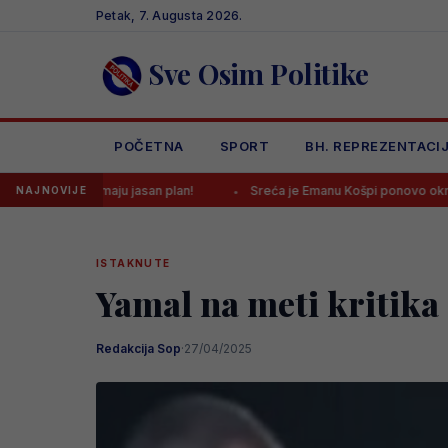
Skip
Petak, 7. Augusta 2026.
to
content
Sve Osim Politike
POČETNA
SPORT
BH. REPREZENTACI
maju jasan plan!
Sreća je Emanu Košpi ponovo okrenula leđa
NAJNOVIJE
ISTAKNUTE
Yamal na meti kritika
Redakcija Sop
·
27/04/2025