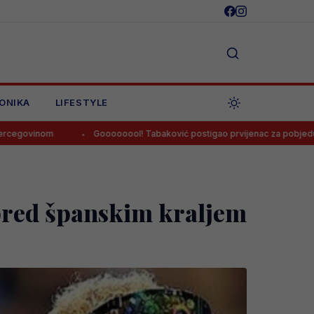
ONIKA
LIFESTYLE
Goooooool! Tabaković postigao prvijenac za pobjedu Salzburga!
 pred španskim kraljem