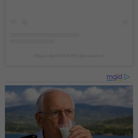
Objavu dijeli NOVA BH (@novabh.tv)