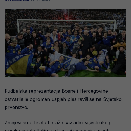
Fudbalska reprezentacija Bosne i Hercegovine
ostvarila je ogroman uspjeh plasiravši se na Svjetsko
prvenstvo.
Zmajevi su u finalu baraža savladali višestrukog
prvaka svijeta Italiju, a dojmovi se još nisu slegli..