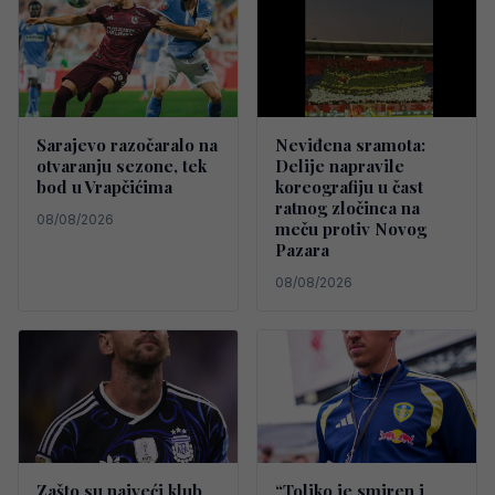
Sarajevo razočaralo na
Neviđena sramota:
otvaranju sezone, tek
Delije napravile
bod u Vrapčićima
koreografiju u čast
ratnog zločinca na
08/08/2026
meču protiv Novog
Pazara
08/08/2026
Zašto su najveći klub
“Toliko je smiren i