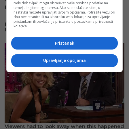
Neki dobavljači mogu obrađivati vaše osobne podatke na
temelju legitimnog interesa. Ako se ne slažete s tim, u
nastavku možete upravljati svojim opcijama. Potražite vezu pri
dnu ove stranice ili na izborniku web-lokacije za upravljanje
pristankom ili povlačenje pristanka u postavkama privatnosti i
kolačića.
Pristanak
Upravljanje opcijama