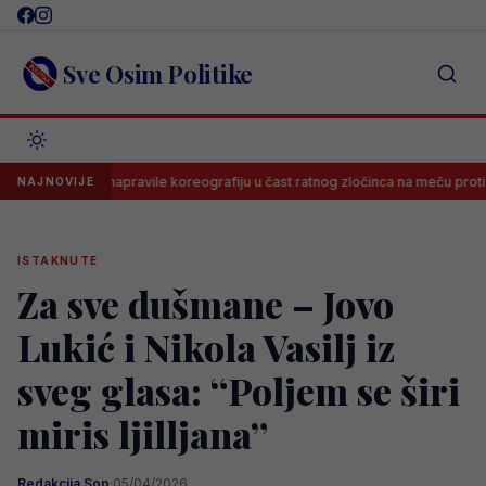
Skip
to
content
Sve Osim Politike
: Delije napravile koreografiju u čast ratnog zločinca na meču protiv Novo
NAJNOVIJE
ISTAKNUTE
Za sve dušmane – Jovo
Lukić i Nikola Vasilj iz
sveg glasa: “Poljem se širi
miris ljilljana”
Redakcija Sop
·
05/04/2026