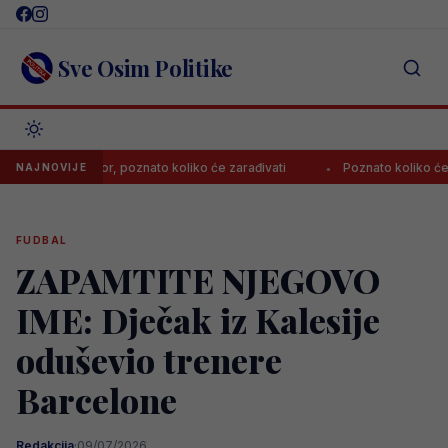
Skip
to
content
Sve Osim Politike
bzonspor, poznato koliko će zarađivati
Poznato koliko će Zaragoza
NAJNOVIJE
FUDBAL
ZAPAMTITE NJEGOVO
IME: Dječak iz Kalesije
oduševio trenere
Barcelone
Redakcija
·
09/07/2026