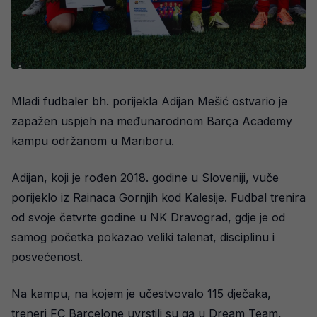
Mladi fudbaler bh. porijekla Adijan Mešić ostvario je
zapažen uspjeh na međunarodnom Barça Academy
kampu održanom u Mariboru.
Adijan, koji je rođen 2018. godine u Sloveniji, vuče
porijeklo iz Rainaca Gornjih kod Kalesije. Fudbal trenira
od svoje četvrte godine u NK Dravograd, gdje je od
samog početka pokazao veliki talenat, disciplinu i
posvećenost.
Na kampu, na kojem je učestvovalo 115 dječaka,
treneri FC Barcelone uvrstili su ga u Dream Team,