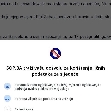
arancija da bi Lewandowski imao status prvog napadača, št
da je njegov agent Pini Zahavi nedavno boravio u Italiji, š
a Barcelonu u svim natjecanjima, uz 17 postignutih golova 
ao 118 pogodaka i dodao 23 asistencije.
rceloni bliži kraju, a naredni mjeseci donijet će konačnu o
SOP.BA traži vašu dozvolu za korištenje ličnih
podataka za sljedeće:
Personalizirano oglašavanje i sadržaj, mjerenje oglašavanja i
sadržaja, uvidi u publiku i razvoj usluga
Pohrana i/ili pristup podacima na uređaju
Saznajte više