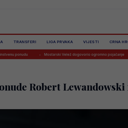
JA
TRANSFERI
LIGA PRVAKA
VIJESTI
CRNA HR
Mostarski Velež dogovorio ogromno pojačanje
Navijači 
ponude Robert Lewandowski 