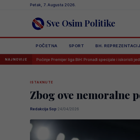
Skip
Petak, 7. Augusta 2026.
to
content
Sve Osim Politike
POČETNA
SPORT
BH. REPREZENTACI
Počinje Premijer liga BiH: Pronađi specijale i iskoristi jedinstvenu ponudu
NAJNOVIJE
ISTAKNUTE
Zbog ove nemoralne 
Redakcija Sop
·
24/04/2026