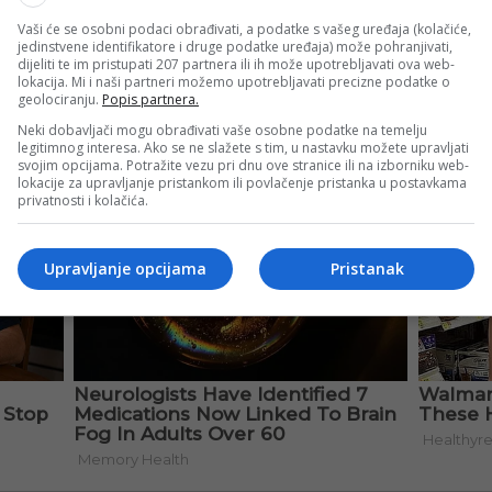
Vaši će se osobni podaci obrađivati, a podatke s vašeg uređaja (kolačiće,
jedinstvene identifikatore i druge podatke uređaja) može pohranjivati,
dijeliti te im pristupati 207 partnera ili ih može upotrebljavati ova web-
lokacija. Mi i naši partneri možemo upotrebljavati precizne podatke o
geolociranju.
Popis partnera.
Neki dobavljači mogu obrađivati vaše osobne podatke na temelju
legitimnog interesa. Ako se ne slažete s tim, u nastavku možete upravljati
svojim opcijama. Potražite vezu pri dnu ove stranice ili na izborniku web-
lokacije za upravljanje pristankom ili povlačenje pristanka u postavkama
privatnosti i kolačića.
Upravljanje opcijama
Pristanak