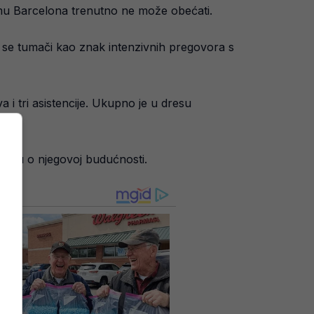
o mu Barcelona trenutno ne može obećati.
to se tumači kao znak intenzivnih pregovora s
i tri asistencije. Ukupno je u dresu
dluku o njegovoj budućnosti.