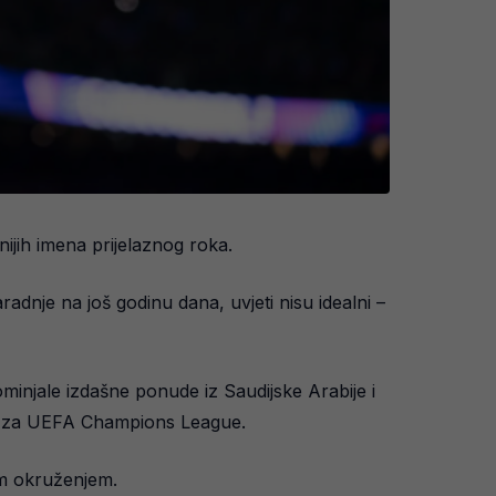
nijih imena prijelaznog roka.
dnje na još godinu dana, uvjeti nisu idealni –
ominjale izdašne ponude iz Saudijske Arabije i
bori za UEFA Champions League.
im okruženjem.