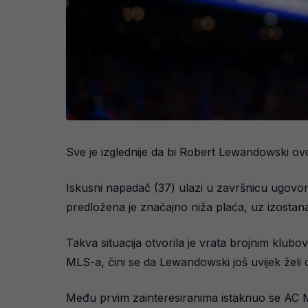
Sve je izglednije da bi Robert Lewandowski ovog
Iskusni napadač (37) ulazi u završnicu ugovor
predložena je značajno niža plaća, uz izostan
Takva situacija otvorila je vrata brojnim klub
MLS-a, čini se da Lewandowski još uvijek želi o
Među prvim zainteresiranima istaknuo se AC Mil