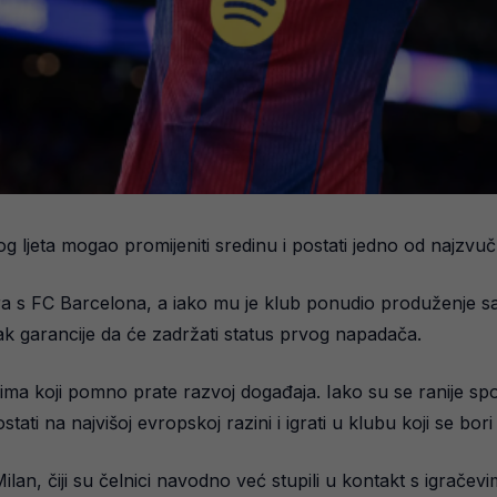
 ljeta mogao promijeniti sredinu i postati jedno od najzvuč
a s FC Barcelona, a iako mu je klub ponudio produženje sara
ak garancije da će zadržati status prvog napadača.
ovima koji pomno prate razvoj događaja. Iako su se ranije sp
stati na najvišoj evropskoj razini i igrati u klubu koji se 
an, čiji su čelnici navodno već stupili u kontakt s igračev