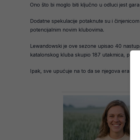
Ono što bi moglo biti ključno u odluci jest g
Dodatne spekulacije potaknute su i činjenicom 
potencijalnim novim klubovima.
Lewandowski je ove sezone upisao 40 nastupa z
katalonskog kluba skupio 187 utakmica, postig
Ipak, sve upućuje na to da se njegova era u Ba