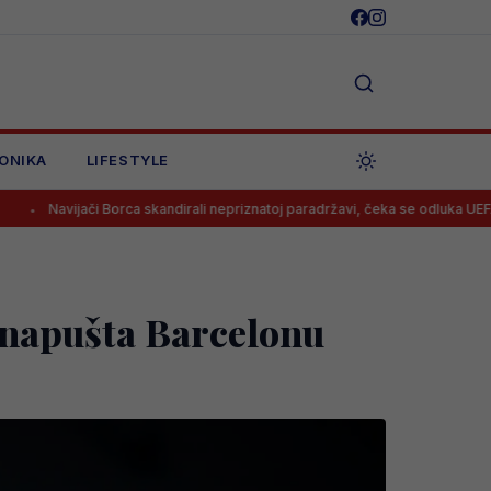
ONIKA
LIFESTYLE
Borca skandirali nepriznatoj paradržavi, čeka se odluka UEFA?
Barb
napušta Barcelonu