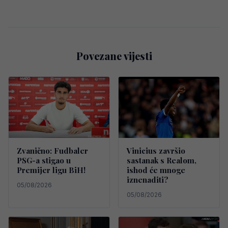
Povezane vijesti
Zvanično: Fudbaler
Vinicius završio
PSG-a stigao u
sastanak s Realom,
Premijer ligu BiH!
ishod će mnoge
iznenaditi?
05/08/2026
05/08/2026