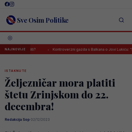
Skip
to
content
Sve Osim Politike
iznenaditi?
Kontroverzni gazda s Balkana o Jovi Lukiću: “Neka do
NAJNOVIJE
ISTAKNUTE
Željezničar mora platiti
štetu Zrinjskom do 22.
decembra!
Redakcija Sop
·
02/12/2023