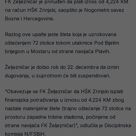
FK Željezničar je prinuđen da plati iznos od 4,224 KM
na račun HŠK Zrinjski, saopštio je Nogometni savez
Bosne i Hercegovine.
Razlog ove upalte jeste šteta koja je uzrokovana
oštećenjem 72 stolice tokom utakmice Pod Bijelim
brijegom u Mostaru od strane navijača Plavih.
Željezničar je dobio rok do 22. decembra da izmiri
dugovanja, u suprotnom će biti suspendovan.
“Obavezuje se FK Željezničar da HŠK Zrinjski isplati
finansijska potraživanja u iznosu od 4.224 KM zbog
nastale materijalne štete (trajno oštećenje 72 stolice na
prostoru zapadne tribine stadiona, počinjene od
strane navijača FK Željezničar)”, odlučila je Disciplinska
komisija N/FSBiH.