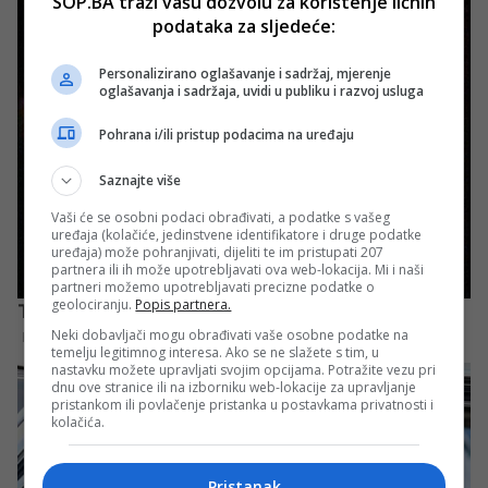
SOP.BA traži vašu dozvolu za korištenje ličnih
podataka za sljedeće:
Personalizirano oglašavanje i sadržaj, mjerenje
oglašavanja i sadržaja, uvidi u publiku i razvoj usluga
Pohrana i/ili pristup podacima na uređaju
Saznajte više
Vaši će se osobni podaci obrađivati, a podatke s vašeg
uređaja (kolačiće, jedinstvene identifikatore i druge podatke
uređaja) može pohranjivati, dijeliti te im pristupati 207
partnera ili ih može upotrebljavati ova web-lokacija. Mi i naši
partneri možemo upotrebljavati precizne podatke o
geolociranju.
Popis partnera.
Neki dobavljači mogu obrađivati vaše osobne podatke na
temelju legitimnog interesa. Ako se ne slažete s tim, u
nastavku možete upravljati svojim opcijama. Potražite vezu pri
dnu ove stranice ili na izborniku web-lokacije za upravljanje
pristankom ili povlačenje pristanka u postavkama privatnosti i
kolačića.
Pristanak