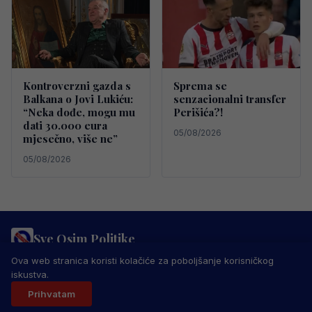
Kontroverzni gazda s
Sprema se
Balkana o Jovi Lukiću:
senzacionalni transfer
“Neka dođe, mogu mu
Perišića?!
dati 30.000 eura
05/08/2026
mjesečno, više ne”
05/08/2026
Sve Osim Politike
PRAVILA PRIVATNOSTI
MARKETING
USLOVI KORIŠTENJA
Ova web stranica koristi kolačiće za poboljšanje korisničkog
IMPRESSUM
KONTAKT
iskustva.
© 2026 Sve Osim Politike. Sva prava zadržana.
Prihvatam