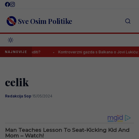
Skip
to
content
Sve Osim Politike
ge iznenaditi?
Kontroverzni gazda s Balkana o Jovi Lukiću: “Neka
NAJNOVIJE
celik
Redakcija Sop
·
15/05/2024