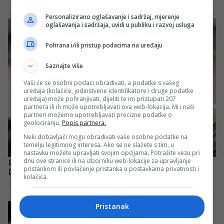
Personalizirano oglašavanje i sadržaj, mjerenje
oglašavanja i sadržaja, uvidi u publiku i razvoj usluga
Pohrana i/ili pristup podacima na uređaju
Saznajte više
Vaši će se osobni podaci obrađivati, a podatke s vašeg
uređaja (kolačiće, jedinstvene identifikatore i druge podatke
uređaja) može pohranjivati, dijeliti te im pristupati 207
partnera ili ih može upotrebljavati ova web-lokacija. Mi i naši
partneri možemo upotrebljavati precizne podatke o
geolociranju.
Popis partnera.
Neki dobavljači mogu obrađivati vaše osobne podatke na
temelju legitimnog interesa. Ako se ne slažete s tim, u
nastavku možete upravljati svojim opcijama. Potražite vezu pri
dnu ove stranice ili na izborniku web-lokacije za upravljanje
pristankom ili povlačenje pristanka u postavkama privatnosti i
kolačića.
Pristanak