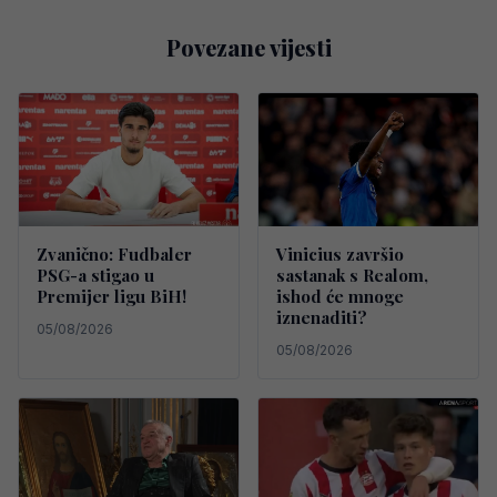
Povezane vijesti
Zvanično: Fudbaler
Vinicius završio
PSG-a stigao u
sastanak s Realom,
Premijer ligu BiH!
ishod će mnoge
iznenaditi?
05/08/2026
05/08/2026