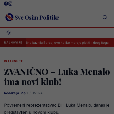
Skip
to
content
Sve Osim Politike
 drastično kaznila Borac, evo koliko moraju platiti i zbog čega
Benj
NAJNOVIJE
ISTAKNUTE
ZVANIČNO – Luka Menalo
ima novi klub!
Redakcija Sop
·
15/01/2024
Povremeni reprezentativac BiH Luka Menalo, danas je
predstavljen u novom klubu.