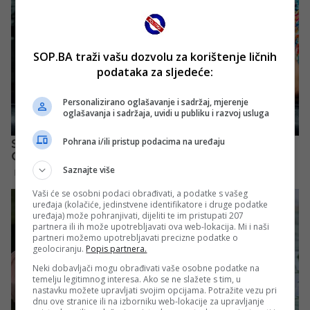
SOP.BA traži vašu dozvolu za korištenje ličnih
podataka za sljedeće:
Personalizirano oglašavanje i sadržaj, mjerenje
oglašavanja i sadržaja, uvidi u publiku i razvoj usluga
Pohrana i/ili pristup podacima na uređaju
Saznajte više
Vaši će se osobni podaci obrađivati, a podatke s vašeg
uređaja (kolačiće, jedinstvene identifikatore i druge podatke
uređaja) može pohranjivati, dijeliti te im pristupati 207
partnera ili ih može upotrebljavati ova web-lokacija. Mi i naši
partneri možemo upotrebljavati precizne podatke o
geolociranju.
Popis partnera.
Neki dobavljači mogu obrađivati vaše osobne podatke na
temelju legitimnog interesa. Ako se ne slažete s tim, u
nastavku možete upravljati svojim opcijama. Potražite vezu pri
dnu ove stranice ili na izborniku web-lokacije za upravljanje