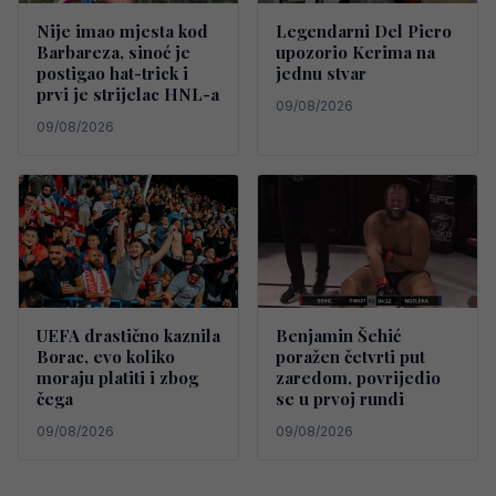
Nije imao mjesta kod
Legendarni Del Piero
Barbareza, sinoć je
upozorio Kerima na
postigao hat-trick i
jednu stvar
prvi je strijelac HNL-a
09/08/2026
09/08/2026
UEFA drastično kaznila
Benjamin Šehić
Borac, evo koliko
poražen četvrti put
moraju platiti i zbog
zaredom, povrijedio
čega
se u prvoj rundi
09/08/2026
09/08/2026