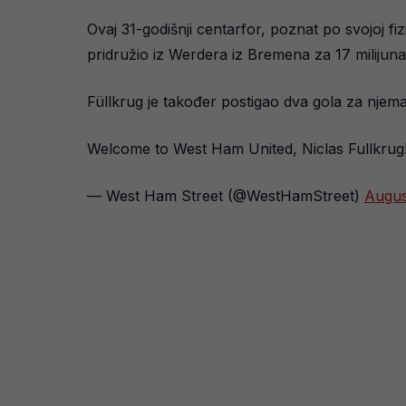
Ovaj 31-godišnji centarfor, poznat po svojoj fiz
pridružio iz Werdera iz Bremena za 17 milijuna
Füllkrug je također postigao dva gola za njem
Welcome to West Ham United, Niclas Fullkrug
— West Ham Street (@WestHamStreet)
Augus